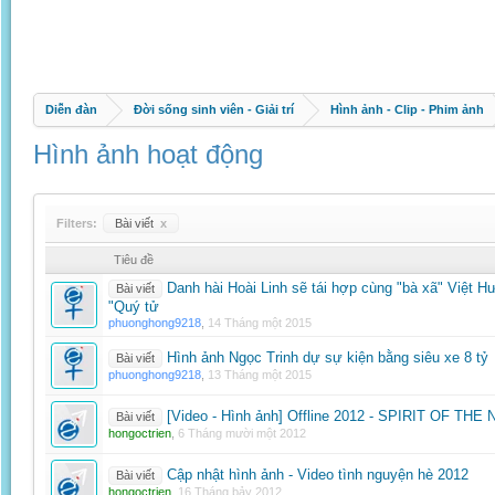
Diễn đàn
Đời sống sinh viên - Giải trí
Hình ảnh - Clip - Phim ảnh
Hình ảnh hoạt động
Filters:
Bài viết
x
Tiêu đề
Danh hài Hoài Linh sẽ tái hợp cùng "bà xã" Việt
Bài viết
"Quý tử
phuonghong9218
,
14 Tháng một 2015
Hình ảnh Ngọc Trinh dự sự kiện bằng siêu xe 8 tỷ
Bài viết
phuonghong9218
,
13 Tháng một 2015
[Video - Hình ảnh] Offline 2012 - SPIRIT OF THE
Bài viết
hongoctrien
,
6 Tháng mười một 2012
Cập nhật hình ảnh - Video tình nguyện hè 2012
Bài viết
hongoctrien
,
16 Tháng bảy 2012