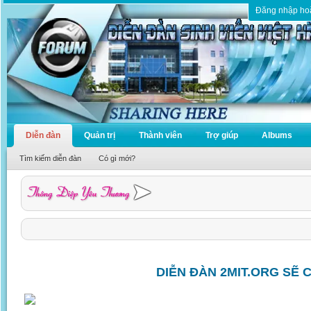
Đăng nhập ho
Diễn đàn
Quản trị
Thành viên
Trợ giúp
Albums
Tìm kiếm diễn đàn
Có gì mới?
DIỄN ĐÀN 2MIT.ORG SẼ