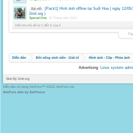
[Pack1] Hình ảnh offline tại Suối Hoa ( ngày 12/0
Bài viết
2mit.org )
Special One
,
15 Tháng năm 2012
Hiển thị chủ đề từ 1 đến 5 của 5
Tùy
Diễn đàn
Đời sống sinh viên - Giải trí
Hình ảnh - Clip - Phim ảnh
Advertising:
Linux system admi
Skin By 2mit.org
Diễn đàn sử dụng XenForo™ ©2011 XenForo Ltd.
XenForo skin by XenFocus