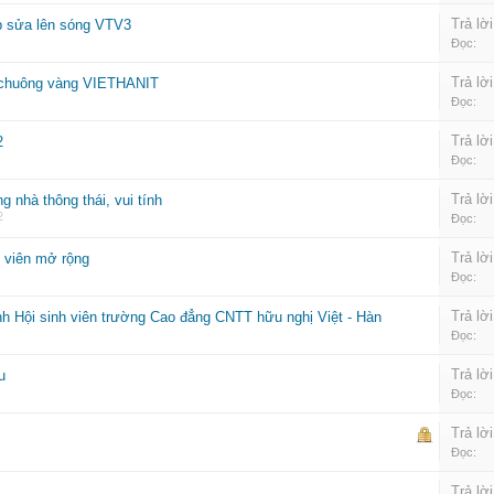
Trả lời
p sửa lên sóng VTV3
Đọc:
Trả lời
g chuông vàng VIETHANIT
Đọc:
Trả lời
2
Đọc:
Trả lời
g nhà thông thái, vui tính
2
Đọc:
Trả lời
 viên mở rộng
Đọc:
Trả lời
h Hội sinh viên trường Cao đẳng CNTT hữu nghị Việt - Hàn
Đọc:
Trả lời
u
Đọc:
Trả lời
Đọc:
Trả lời