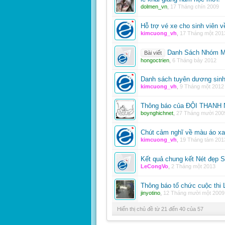
dolmen_vn
,
17 Tháng chín 2009
Hỗ trợ vé xe cho sinh viên v
kimcuong_vh
,
17 Tháng một 201
Danh Sách Nhóm Má
Bài viết
hongoctrien
,
6 Tháng bảy 2012
Danh sách tuyên dương sinh
kimcuong_vh
,
9 Tháng một 2012
Thông báo của ĐỘI THAN
boynghichnet
,
27 Tháng mười 200
Chút cảm nghĩ về màu áo xan
kimcuong_vh
,
19 Tháng tám 201
Kết quả chung kết Nét đẹp S
LeCongVo
,
2 Tháng một 2013
Thông báo tổ chức cuộc 
jinyotino
,
12 Tháng mười một 2009
Hiển thị chủ đề từ 21 đến 40 của 57