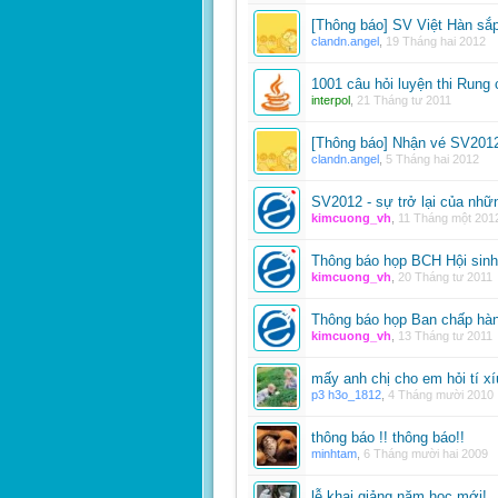
[Thông báo] SV Việt Hàn sắ
clandn.angel
,
19 Tháng hai 2012
1001 câu hỏi luyện thi Run
interpol
,
21 Tháng tư 2011
[Thông báo] Nhận vé SV201
clandn.angel
,
5 Tháng hai 2012
SV2012 - sự trở lại của nhữn
kimcuong_vh
,
11 Tháng một 201
Thông báo họp BCH Hội sinh
kimcuong_vh
,
20 Tháng tư 2011
Thông báo họp Ban chấp hàn
kimcuong_vh
,
13 Tháng tư 2011
mấy anh chị cho em hỏi tí xí
p3 h3o_1812
,
4 Tháng mười 2010
thông báo !! thông báo!!
minhtam
,
6 Tháng mười hai 2009
lễ khai giảng năm học mới!