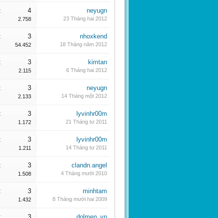
:
4
neyugn
23 Tháng hai 2012
2.758
:
3
nhoxkend
18 Tháng năm 2012
54.452
:
3
kimtan
6 Tháng hai 2012
2.115
:
3
neyugn
14 Tháng một 2012
2.133
:
3
lyvinhr00m
21 Tháng tư 2011
1.172
:
3
lyvinhr00m
14 Tháng tư 2011
1.211
:
3
clandn.angel
4 Tháng mười 2010
1.508
:
3
minhtam
8 Tháng mười hai 2009
1.432
:
3
dolmen_vn