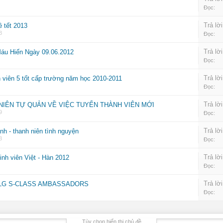
Đọc:
Trả lời
ề tết 2013
3
Đọc:
Trả lời
u Hiến Ngày 09.06.2012
Đọc:
Trả lời
 viên 5 tốt cấp trường năm học 2010-2011
Đọc:
Trả lời
H NIÊN TỰ QUẢN VỀ VIỆC TUYỂN THÀNH VIÊN MỚI
9
Đọc:
Trả lời
h - thanh niên tình nguyện
3
Đọc:
Trả lời
inh viên Việt - Hàn 2012
Đọc:
Trả lời
thi LG S-CLASS AMBASSADORS
Đọc:
Tùy chọn hiển thị chủ đề