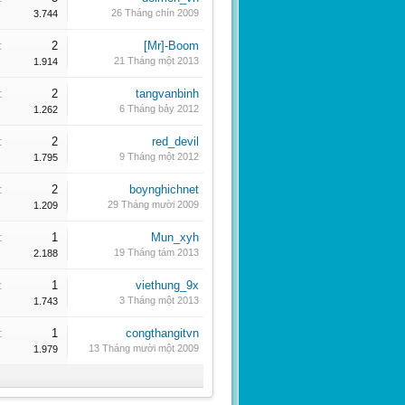
26 Tháng chín 2009
3.744
:
2
[Mr]-Boom
21 Tháng một 2013
1.914
:
2
tangvanbinh
6 Tháng bảy 2012
1.262
:
2
red_devil
9 Tháng một 2012
1.795
:
2
boynghichnet
29 Tháng mười 2009
1.209
:
1
Mun_xyh
19 Tháng tám 2013
2.188
:
1
viethung_9x
3 Tháng một 2013
1.743
:
1
congthangitvn
13 Tháng mười một 2009
1.979