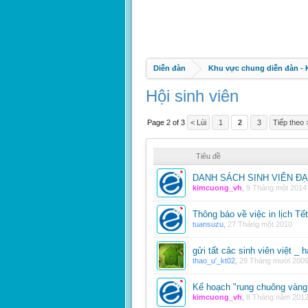
Diễn đàn
Khu vực chung diễn đàn -
Hội sinh viên
Page 2 of 3
< Lùi
1
2
3
Tiếp theo 
Tiêu đề
DANH SÁCH SINH VIÊN Đ
kimcuong_vh
,
9 Tháng một 2014
Thông báo về việc in lịch Tế
tuansuzu
,
27 Tháng một 2010
gửi tất cảc sinh viên việt _ 
thao_u'_kt02
,
29 Tháng mười 200
Kế hoạch "rung chuông vàng 
kimcuong_vh
,
8 Tháng năm 201