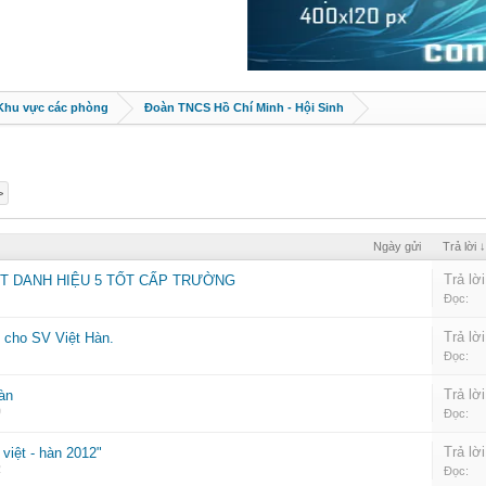
 Khu vực các phòng
Đoàn TNCS Hồ Chí Minh - Hội Sinh
>
Ngày gửi
Trả lời ↓
Trả lời
ẠT DANH HIỆU 5 TỐT CẤP TRƯỜNG
Đọc:
Trả lời
t cho SV Việt Hàn.
Đọc:
Trả lời
hàn
9
Đọc:
Trả lời
việt - hàn 2012"
2
Đọc: