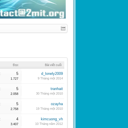
Đọc
Bài viết cuối
:
5
d_lonely2009
9 Tháng một 2014
1.727
:
5
tranhait
30 Tháng một 2010
2.058
:
5
ozayha
19 Tháng một 2010
2.758
:
4
kimcuong_vh
10 Tháng năm 2012
3.407