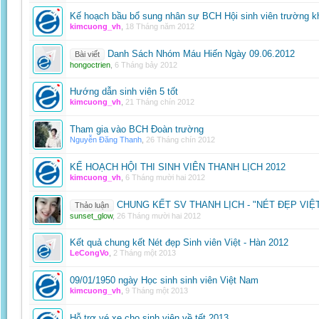
Kế hoạch bầu bổ sung nhân sự BCH Hội sinh viên trường kh
kimcuong_vh
,
18 Tháng năm 2012
Danh Sách Nhóm Máu Hiến Ngày 09.06.2012
Bài viết
hongoctrien
,
6 Tháng bảy 2012
Hướng dẫn sinh viên 5 tốt
kimcuong_vh
,
21 Tháng chín 2012
Tham gia vào BCH Đoàn trường
Nguyễn Đăng Thanh
,
26 Tháng chín 2012
KẾ HOẠCH HỘI THI SINH VIÊN THANH LỊCH 2012
kimcuong_vh
,
6 Tháng mười hai 2012
CHUNG KẾT SV THANH LỊCH - "NÉT ĐẸP VIỆ
Thảo luận
sunset_glow
,
26 Tháng mười hai 2012
Kết quả chung kết Nét đẹp Sinh viên Việt - Hàn 2012
LeCongVo
,
2 Tháng một 2013
09/01/1950 ngày Học sinh sinh viên Việt Nam
kimcuong_vh
,
9 Tháng một 2013
Hỗ trợ vé xe cho sinh viên về tết 2013