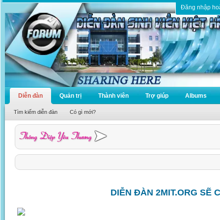
Đăng nhập ho
Diễn đàn
Quản trị
Thành viên
Trợ giúp
Albums
Tìm kiếm diễn đàn
Có gì mới?
DIỄN ĐÀN 2MIT.ORG SẼ