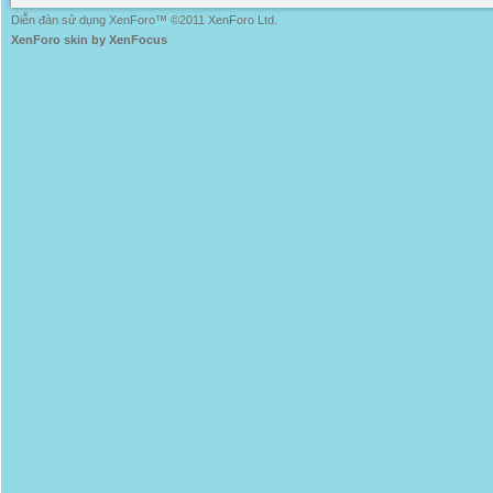
Diễn đàn sử dụng XenForo™ ©2011 XenForo Ltd.
XenForo skin by XenFocus