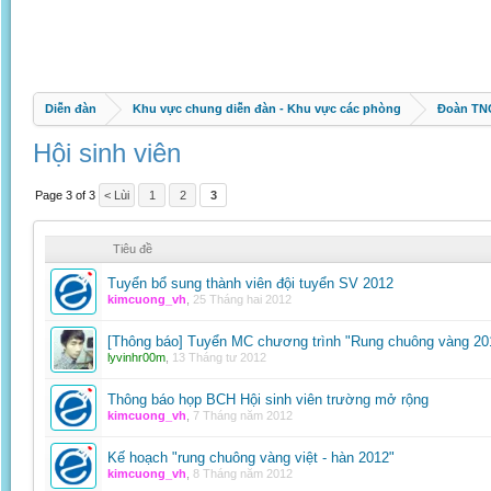
Diễn đàn
Khu vực chung diễn đàn - Khu vực các phòng
Đoàn TNC
Hội sinh viên
Page 3 of 3
< Lùi
1
2
3
Tiêu đề
Tuyển bổ sung thành viên đội tuyển SV 2012
kimcuong_vh
,
25 Tháng hai 2012
[Thông báo] Tuyển MC chương trình "Rung chuông vàng 20
lyvinhr00m
,
13 Tháng tư 2012
Thông báo họp BCH Hội sinh viên trường mở rộng
kimcuong_vh
,
7 Tháng năm 2012
Kế hoạch "rung chuông vàng việt - hàn 2012"
kimcuong_vh
,
8 Tháng năm 2012