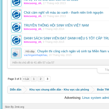
kimcuong_vh
,
17 Tháng một 2013
Chút cảm nghĩ về màu áo xanh - thanh niên tình nguyện
kimcuong_vh
,
19 Tháng tám 2013
TRUYỀN THỐNG HỘI SINH VIÊN VIỆT NAM
kimcuong_vh
,
3 Tháng một 2014
DANH SÁCH SINH VIÊN ĐẠT DANH HIỆU 5 TỐT CẤP T
kimcuong_vh
,
9 Tháng một 2014
Chuyên thi công vách ngăn vệ sinh tại Miền Nam 
Hỏi đáp
vachngannhapkhau
,
19 Tháng bảy 2015
Hiển thị chủ đề từ 41 đến 57 của 57
Tùy
Page 3 of 3
< Lùi
1
2
3
Diễn đàn
Khu vực chung diễn đàn - Khu vực các phòng
Đoàn TNC
Advertising:
Linux system admi
Skin By 2mit.org