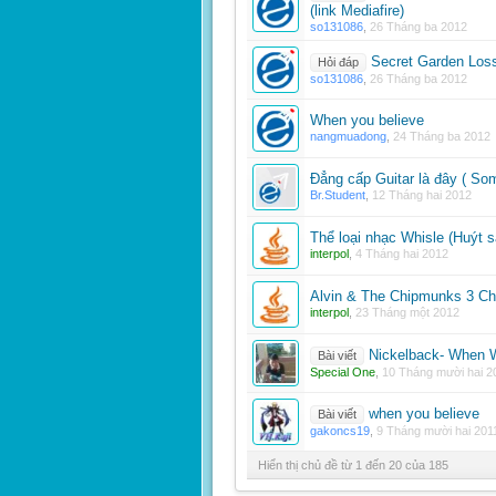
(link Mediafire)
so131086
,
26 Tháng ba 2012
Secret Garden Lossl
Hỏi đáp
so131086
,
26 Tháng ba 2012
When you believe
nangmuadong
,
24 Tháng ba 2012
Đẳng cấp Guitar là đây ( Som
Br.Student
,
12 Tháng hai 2012
Thể loại nhạc Whisle (Huýt s
interpol
,
4 Tháng hai 2012
Alvin & The Chipmunks 3 C
interpol
,
23 Tháng một 2012
Nickelback- When 
Bài viết
Special One
,
10 Tháng mười hai 2
when you believe
Bài viết
gakoncs19
,
9 Tháng mười hai 201
Hiển thị chủ đề từ 1 đến 20 của 185