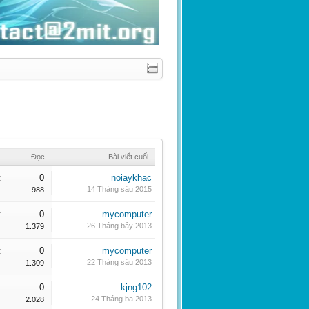
Đọc
Bài viết cuối
:
0
noiaykhac
14 Tháng sáu 2015
988
:
0
mycomputer
26 Tháng bảy 2013
1.379
:
0
mycomputer
22 Tháng sáu 2013
1.309
:
0
kjng102
24 Tháng ba 2013
2.028