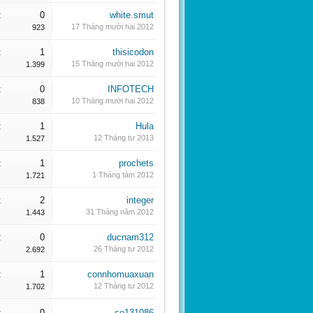
:
0
white.smut
17 Tháng mười hai 2012
923
:
1
thisicodon
15 Tháng mười hai 2012
1.399
:
0
INFOTECH
10 Tháng mười hai 2012
838
:
1
Hula
12 Tháng tư 2013
1.527
:
1
prochets
1 Tháng tám 2012
1.721
:
2
integer
31 Tháng năm 2012
1.443
:
0
ducnam312
26 Tháng tư 2012
2.692
:
1
connhomuaxuan
12 Tháng tư 2012
1.702
:
0
so131086