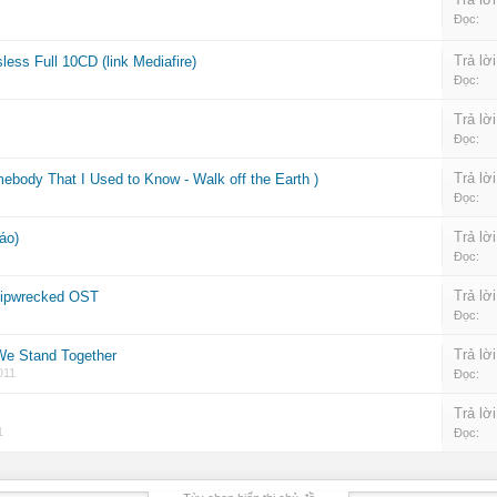
Đọc:
Trả lời
ess Full 10CD (link Mediafire)
Đọc:
Trả lời
Đọc:
Trả lời
ebody That I Used to Know - Walk off the Earth )
Đọc:
Trả lời
áo)
Đọc:
Trả lời
hipwrecked OST
Đọc:
Trả lời
We Stand Together
011
Đọc:
Trả lời
1
Đọc: