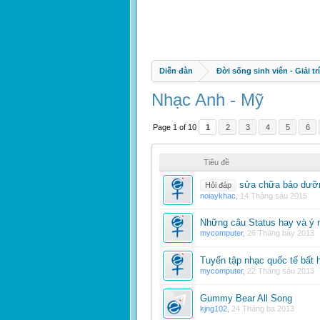
Diễn đàn
Đời sống sinh viên - Giải trí
Nhạc Anh - Mỹ
Page 1 of 10
1
2
3
4
5
6
Tiêu đề
sửa chữa bảo dưỡn
Hỏi đáp
noiaykhac
,
14 Tháng sáu 2015
Những câu Status hay và ý 
mycomputer
,
26 Tháng bảy 2013
Tuyển tập nhạc quốc tế bất 
mycomputer
,
22 Tháng sáu 2013
Gummy Bear All Song
kjng102
,
24 Tháng ba 2013