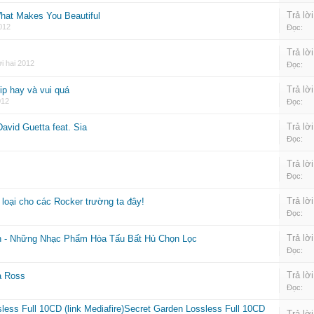
Trả lời
What Makes You Beautiful
012
Đọc:
Trả lời
i hai 2012
Đọc:
Trả lời
ip hay và vui quá
012
Đọc:
Trả lời
avid Guetta feat. Sia
Đọc:
Trả lời
Đọc:
Trả lời
loại cho các Rocker trường ta đây!
Đọc:
Trả lời
n - Những Nhạc Phẩm Hòa Tấu Bất Hủ Chọn Lọc
Đọc:
Trả lời
na Ross
Đọc:
less Full 10CD (link Mediafire)Secret Garden Lossless Full 10CD
Trả lời