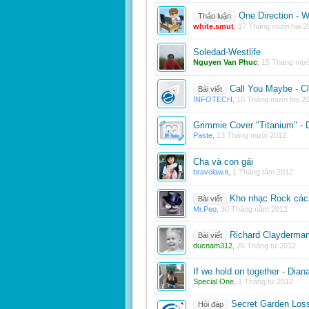
One Direction - 
Thảo luận
white.smut
,
17 Tháng mười hai 2
Soledad-Westlife
Nguyen Van Phuc
,
15 Tháng mườ
Call You Maybe - Cl
Bài viết
INFOTECH
,
10 Tháng mười hai 2
Grimmie Cover "Titanium" - D
Paste
,
13 Tháng mười 2012
Cha và con gái
bravolaw.it
,
1 Tháng tám 2012
Kho nhạc Rock các 
Bài viết
Mr.Peo
,
30 Tháng năm 2012
Richard Clayderma
Bài viết
ducnam312
,
26 Tháng tư 2012
If we hold on together - Dia
Special One
,
1 Tháng tư 2012
Secret Garden Loss
Hỏi đáp