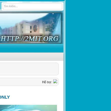
Hổ trợ:
ONLY