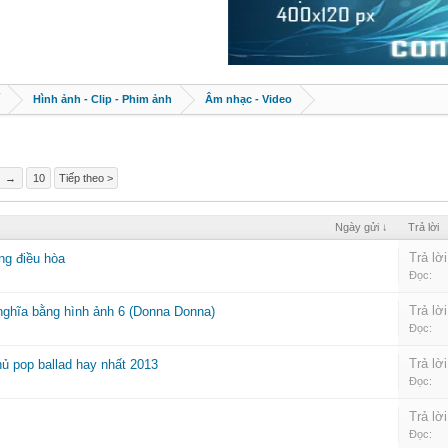
Hình ảnh - Clip - Phim ảnh
Âm nhạc - Video
→
10
Tiếp theo >
Ngày gửi ↓
Trả lời
Trả lời
g điều hòa
Đọc:
Trả lời
nghĩa bằng hình ảnh 6 (Donna Donna)
Đọc:
Trả lời
hủ pop ballad hay nhất 2013
Đọc:
Trả lời
Đọc: