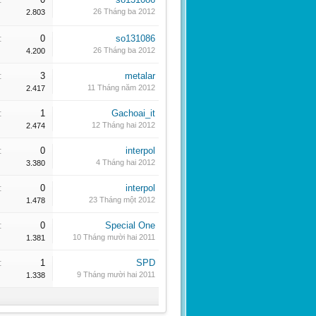
26 Tháng ba 2012
2.803
:
0
so131086
26 Tháng ba 2012
4.200
:
3
metalar
11 Tháng năm 2012
2.417
:
1
Gachoai_it
12 Tháng hai 2012
2.474
:
0
interpol
4 Tháng hai 2012
3.380
:
0
interpol
23 Tháng một 2012
1.478
:
0
Special One
10 Tháng mười hai 2011
1.381
:
1
SPD
9 Tháng mười hai 2011
1.338