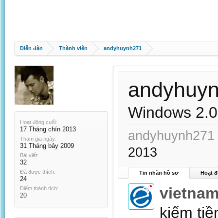
Diễn đàn
Thành viên
andyhuynh271
andyhuy
Windows 2.0
Hoạt động cuối:
17 Tháng chín 2013
andyhuynh271 đ
Tham gia ngày:
31 Tháng bảy 2009
2013
Bài viết:
32
Đã được thích:
Tin nhắn hồ sơ
Hoạt đ
24
vietna
Điểm thành tích:
20
kiếm tiề