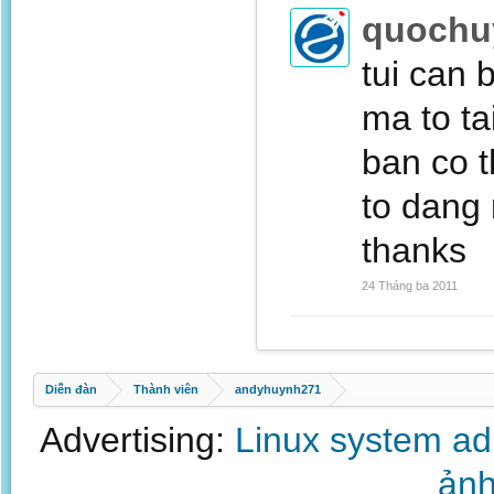
quochu
tui can 
ma to ta
ban co 
to dang 
thanks
24 Tháng ba 2011
Diễn đàn
Thành viên
andyhuynh271
Advertising:
Linux system a
ảnh