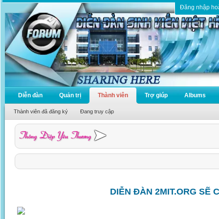
Đăng nhập ho
Diễn đàn
Quản trị
Thành viên
Trợ giúp
Albums
Thành viên đã đăng ký
Đang truy cập
DIỄN ĐÀN 2MIT.ORG SẼ