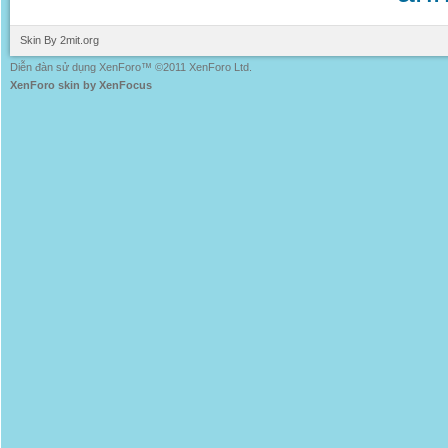
Skin By 2mit.org
Diễn đàn sử dụng XenForo™ ©2011 XenForo Ltd.
XenForo skin by XenFocus