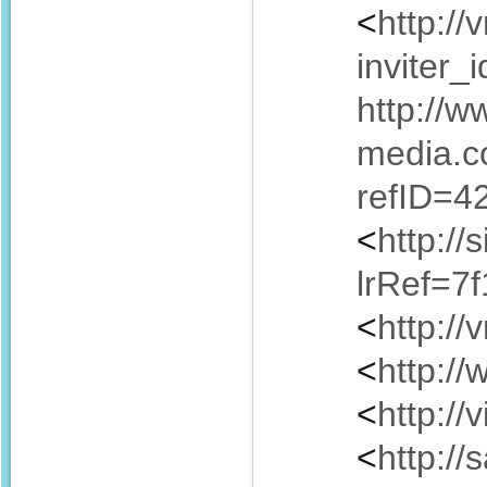
<
http://
inviter
http://w
media.c
refID=4
<
http://
lrRef=7
<
http:/
<
http:/
<
http:/
<
http:/