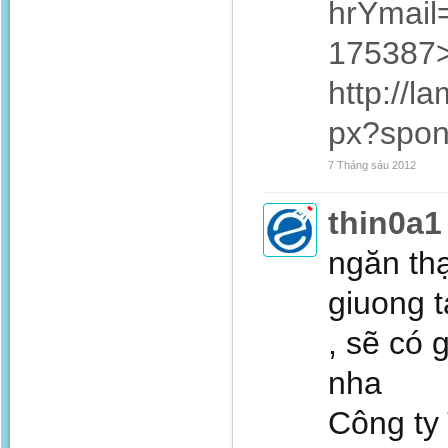
hrYmail
175387
http://l
px?spo
7 Tháng sáu 2012
thin0a1
ngăn thạ
giuong t
, sẽ có 
nha
Công ty