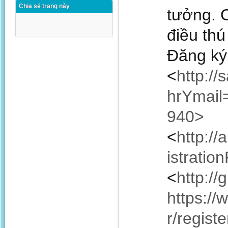
Chia sẻ trang này
tưởng. C
điều thú
Đăng ký 
<
http:/
hrYmai
940>
<
http:/
istrati
<
http:/
https://
r/regis