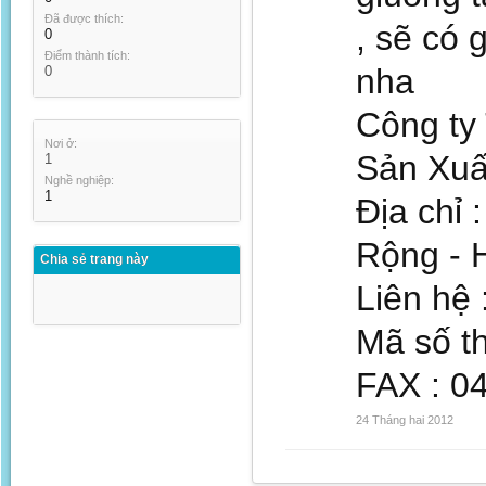
Đã được thích:
, sẽ có 
0
Điểm thành tích:
nha
0
Công ty
Nơi ở:
Sản Xuấ
1
Nghề nghiệp:
1
Địa chỉ
Rộng - H
Chia sẻ trang này
Liên hệ 
Mã số t
FAX : 0
24 Tháng hai 2012