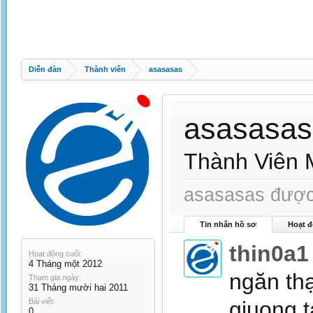
Diễn đàn
Thành viên
asasasas
asasasas
Thành Viên 
asasasas được 
Tin nhắn hồ sơ
Hoạt đ
thin0a1
Hoạt động cuối:
4 Tháng một 2012
ngăn thạ
Tham gia ngày:
31 Tháng mười hai 2011
Bài viết:
giuong t
0