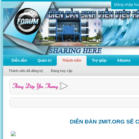
Đăng nhập ho
Diễn đàn
Quản trị
Thành viên
Trợ giúp
Albums
Thành viên đã đăng ký
Đang truy cập
DIỄN ĐÀN 2MIT.ORG SẼ