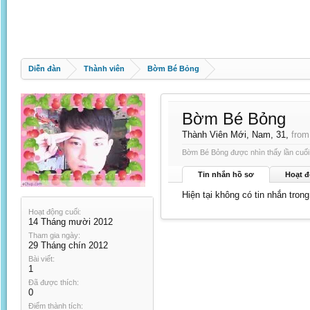
Diễn đàn
Thành viên
Bờm Bé Bỏng
Bờm Bé Bỏng
Thành Viên Mới
, Nam, 31,
from
Bờm Bé Bỏng được nhìn thấy lần cuối
Tin nhắn hồ sơ
Hoạt đ
Hiện tại không có tin nhắn tro
Hoạt động cuối:
14 Tháng mười 2012
Tham gia ngày:
29 Tháng chín 2012
Bài viết:
1
Đã được thích:
0
Điểm thành tích: