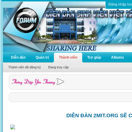
Đăng nhập ho
Diễn đàn
Quản trị
Thành viên
Trợ giúp
Albums
Thành viên đã đăng ký
Đang truy cập
DIỄN ĐÀN 2MIT.ORG SẼ