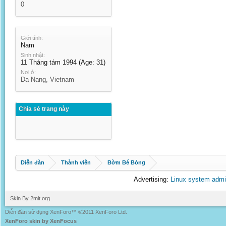
0
Giới tính:
Nam
Sinh nhật:
11 Tháng tám 1994
(Age: 31)
Nơi ở:
Da Nang, Vietnam
Chia sẻ trang này
Diễn đàn
Thành viên
Bờm Bé Bỏng
Advertising:
Linux system admi
Skin By 2mit.org
Diễn đàn sử dụng XenForo™ ©2011 XenForo Ltd.
XenForo skin by XenFocus