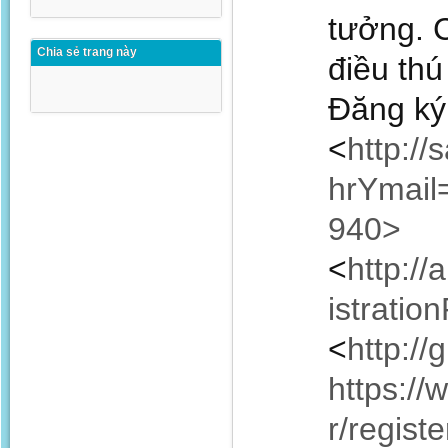
tưởng. C
Chia sẻ trang này
điều thú
Đăng ký 
<
http:/
hrYmai
940>
<
http:/
istrati
<
http:/
https://
r/regis