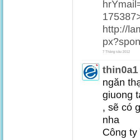
hrYmail
175387
http://l
px?spo
7 Tháng sáu 2012
thin0a1
ngăn thạ
giuong t
, sẽ có 
nha
Công ty