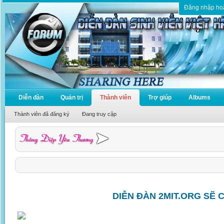
Đăng nhập ho
Diễn đàn
Quản trị
Thành viên
Trợ giúp
Albums
Thành viên đã đăng ký
Đang truy cập
DIỄN ĐÀN 2MIT.ORG SẼ