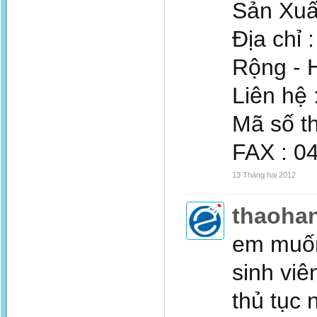
Sản Xuấ
Địa chỉ
Rộng - H
Liên hệ 
Mã số t
FAX : 0
13 Tháng hai 2012
thaoha
em muốn
sinh viê
thủ tục 