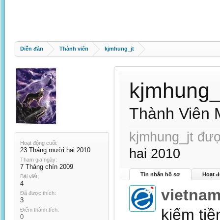
Diễn đàn
Thành viên
kjmhung_jt
kjmhung_
Thành Viên 
kjmhung_jt đượ
Hoạt động cuối:
23 Tháng mười hai 2010
hai 2010
Tham gia ngày:
7 Tháng chín 2009
Tin nhắn hồ sơ
Hoạt đ
Bài viết:
4
vietna
Đã được thích:
3
kiếm tiề
Điểm thành tích:
0