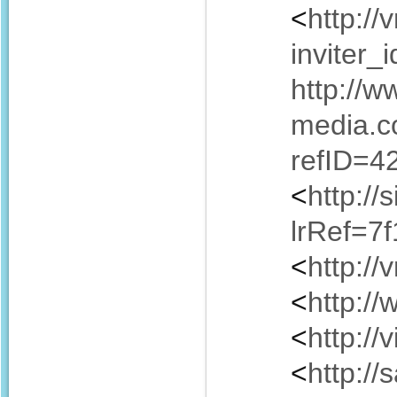
<
http://
inviter
http://w
media.c
refID=4
<
http://
lrRef=7
<
http:/
<
http:/
<
http:/
<
http:/