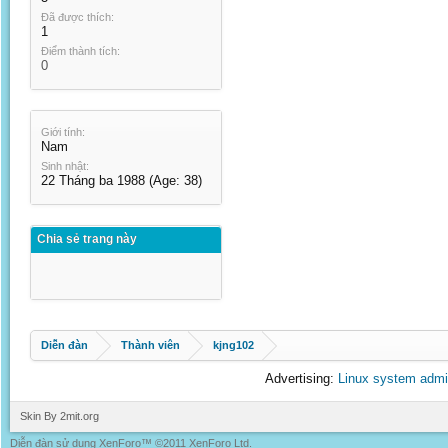
Đã được thích:
1
Điểm thành tích:
0
Giới tính:
Nam
Sinh nhật:
22 Tháng ba 1988
(Age: 38)
Chia sẻ trang này
Diễn đàn
Thành viên
kjng102
Advertising:
Linux system admi
Skin By 2mit.org
Diễn đàn sử dụng XenForo™ ©2011 XenForo Ltd.