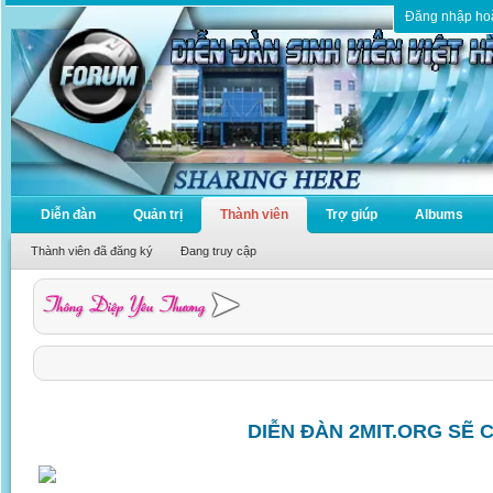
Đăng nhập ho
Diễn đàn
Quản trị
Thành viên
Trợ giúp
Albums
Thành viên đã đăng ký
Đang truy cập
DIỄN ĐÀN 2MIT.ORG SẼ