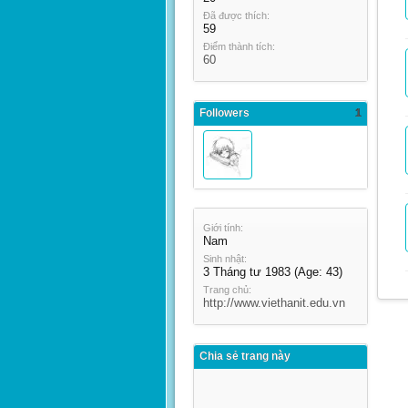
Đã được thích:
59
Điểm thành tích:
60
Followers
1
Giới tính:
Nam
Sinh nhật:
3 Tháng tư 1983
(Age: 43)
Trang chủ:
http://www.viethanit.edu.vn
Chia sẻ trang này