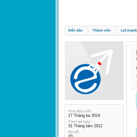
Diễn đàn
Thành viên
LeCongV
Hoạt động cuối:
17 Tháng ba 2014
Tham gia ngày:
31 Tháng tám 2012
Bài viết:
20