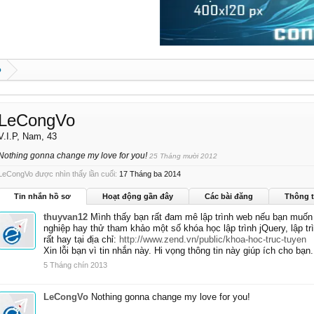
o
LeCongVo
V.I.P
, Nam, 43
Nothing gonna change my love for you!
25 Tháng mười 2012
LeCongVo được nhìn thấy lần cuối:
17 Tháng ba 2014
Tin nhắn hồ sơ
Hoạt động gần đây
Các bài đăng
Thông t
thuyvan12
Mình thấy bạn rất đam mê lập trình web nếu bạn muốn 
nghiệp hay thử tham khảo một số khóa học lập trình jQuery, lập t
rất hay tại địa chỉ:
http://www.zend.vn/public/khoa-hoc-truc-tuyen
Xin lỗi bạn vì tin nhắn này. Hi vọng thông tin này giúp ích cho bạn.
5 Tháng chín 2013
LeCongVo
Nothing gonna change my love for you!