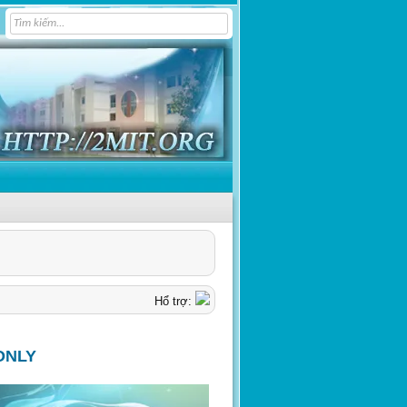
Hổ trợ:
ONLY