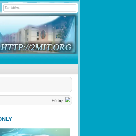
Hổ trợ:
ONLY