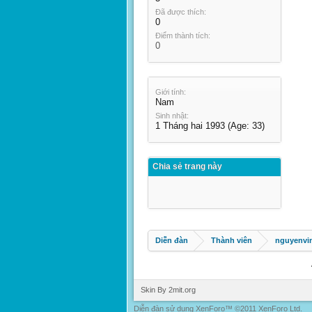
Đã được thích:
0
Điểm thành tích:
0
Giới tính:
Nam
Sinh nhật:
1 Tháng hai 1993
(Age: 33)
Chia sẻ trang này
Diễn đàn
Thành viên
nguyenvi
Skin By 2mit.org
Diễn đàn sử dụng XenForo™ ©2011 XenForo Ltd.