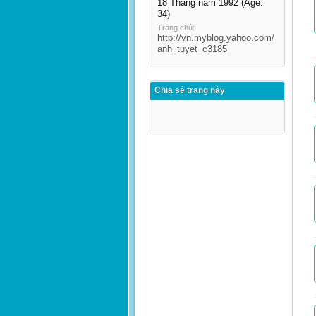
18 Tháng năm 1992
(Age:
34)
Trang chủ:
http://vn.myblog.yahoo.com/
anh_tuyet_c3185
Chia sẻ trang này