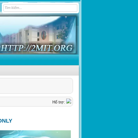
Hổ trợ:
ONLY