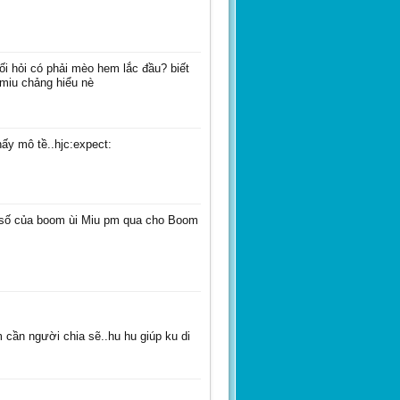
ối hỏi có phải mèo hem lắc đầu? biết
 miu chảng hiểu nè
ấy mô tề..hjc:expect:
u số của boom ùi Miu pm qua cho Boom
 cần người chia sẽ..hu hu giúp ku di