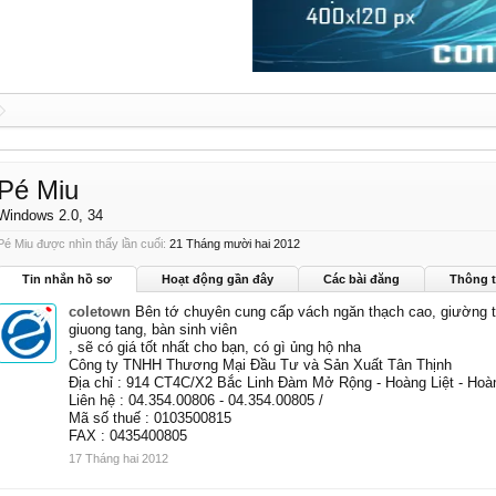
Pé Miu
Windows 2.0
, 34
Pé Miu được nhìn thấy lần cuối:
21 Tháng mười hai 2012
Tin nhắn hồ sơ
Hoạt động gần đây
Các bài đăng
Thông t
coletown
Bên tớ chuyên cung cấp vách ngăn thạch cao, giường t
giuong tang, bàn sinh viên
, sẽ có giá tốt nhất cho bạn, có gì ủng hộ nha
Công ty TNHH Thương Mại Đầu Tư và Sản Xuất Tân Thịnh
Địa chỉ : 914 CT4C/X2 Bắc Linh Đàm Mở Rộng - Hoàng Liệt - Hoàn
Liên hệ : 04.354.00806 - 04.354.00805 /
Mã số thuế : 0103500815
FAX : 0435400805
17 Tháng hai 2012