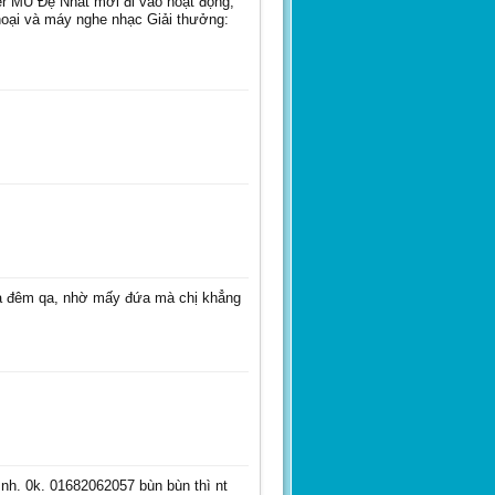
 MU Đệ Nhất mới đi vào hoạt động,
 thoại và máy nghe nhạc Giải thưởng:
a đêm qa, nhờ mấy đứa mà chị khẳng
nh. 0k. 01682062057 bùn bùn thì nt