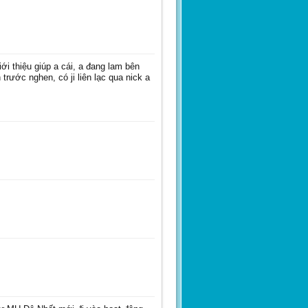
nhocbanto90
toilanhok
ới thiệu giúp a cái, a đang lam bên
rước nghen, có ji liên lạc qua nick a
congthangitvn
integer
hoang_b7
gaconchu
pekeo_alone
thanhson_