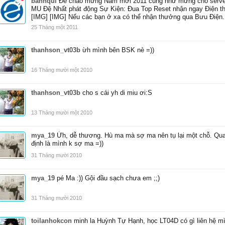
banhqui
Để chào mừng Năm mới 2011 cũng như mừng cho server
MU Đệ Nhất phát động Sự Kiện: Đua Top Reset nhận ngay Điện
[IMG] [IMG] Nếu các bạn ở xa có thể nhận thưởng qua Bưu Điện.
25 Tháng một 2011
thanhson_vt03b
ừh mình bên BSK nè =))
16 Tháng mười một 2010
thanhson_vt03b
cho s cái yh di miu ơi:S
13 Tháng mười một 2010
mya_19
Ừh, dễ thương. Hù ma mà sợ ma nên tụ lại một chỗ. Qu
định là mình k sợ ma =))
31 Tháng mười 2010
mya_19
pé Ma :)) Gội đầu sạch chưa em ;;)
31 Tháng mười 2010
toilanhokcon
minh la Huỳnh Tự Hạnh, học LT04D có gì liên hệ mì