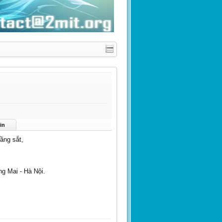
in
ầng sắt,
g Mai - Hà Nội.