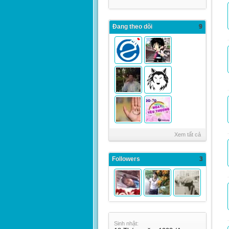
Đang theo dõi
9
Xem tất cả
Followers
3
Sinh nhật: