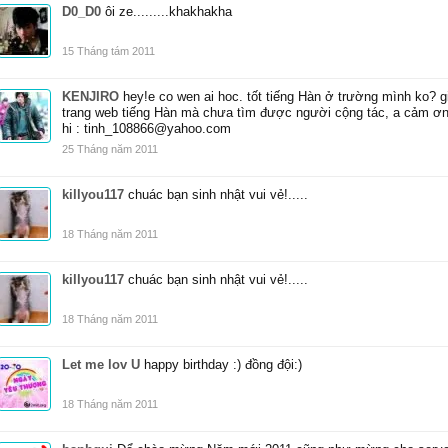
D0_D0
ôi ze.........khakhakha
15 Tháng tám 2011
KENJIRO
hey!e co wen ai hoc. tốt tiếng Hàn ở trường mình ko? gi
trang web tiếng Hàn mà chưa tìm được người cộng tác, a cảm ơn t
hi : tinh_108866@yahoo.com
25 Tháng năm 2011
killyou117
chuác bạn sinh nhật vui vẻ!.....
18 Tháng năm 2011
killyou117
chuác bạn sinh nhật vui vẻ!.....
18 Tháng năm 2011
Let me lov U
happy birthday :) đồng đội:)
18 Tháng năm 2011