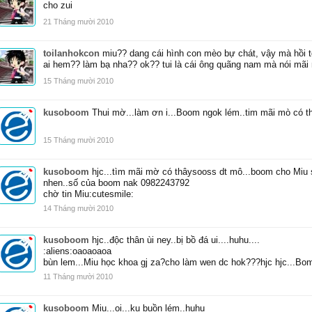
cho zui
21 Tháng mười 2010
toilanhokcon
miu?? dang cái hình con mèo bự chát, vậy mà hồi t
ai hem?? làm bạ nha?? ok?? tui là cái ông quãng nam mà nói mãi
15 Tháng mười 2010
kusoboom
Thui mờ...làm ơn i...Boom ngok lém..tim mãi mò có th
15 Tháng mười 2010
kusoboom
hjc...tìm mãi mờ có thâysooss dt mô...boom cho Mi
nhen..số của boom nak 0982243792
chờ tin Miu:cutesmile:
14 Tháng mười 2010
kusoboom
hjc..độc thân ùi ney..bị bồ đá ui....huhu....
:aliens:oaoaoaoa
bùn lem...Miu học khoa gj za?cho làm wen dc hok???hjc hjc...Bom
11 Tháng mười 2010
kusoboom
Miu...oi...ku buồn lém..huhu