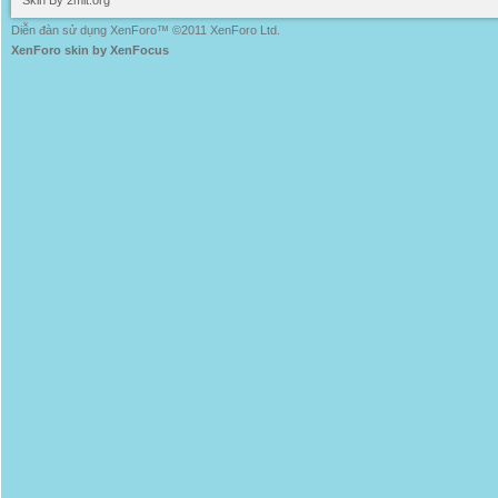
Skin By 2mit.org
Diễn đàn sử dụng XenForo™ ©2011 XenForo Ltd.
XenForo skin by XenFocus