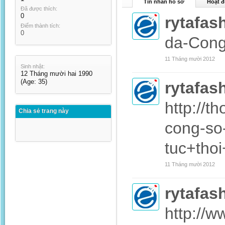
Tin nhắn hồ sơ
Hoạt đ
Đã được thích:
0
rytafas
Điểm thành tích:
0
da-Cong
11 Tháng mười 2012
Sinh nhật:
12 Tháng mười hai 1990
(Age: 35)
rytafas
http://t
Chia sẻ trang này
cong-so
tuc+tho
11 Tháng mười 2012
rytafas
http://w