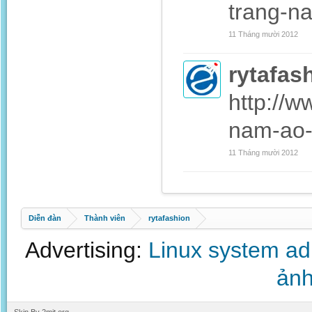
trang-na
11 Tháng mười 2012
rytafas
http://
nam-ao-
11 Tháng mười 2012
Diễn đàn
Thành viên
rytafashion
Advertising:
Linux system a
ảnh