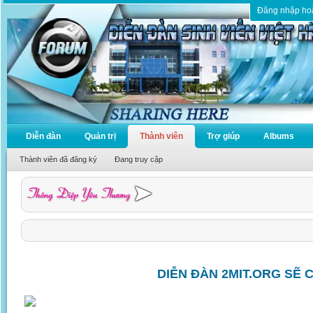
Đăng nhập ho
Diễn đàn
Quản trị
Thành viên
Trợ giúp
Albums
Thành viên đã đăng ký
Đang truy cập
DIỄN ĐÀN 2MIT.ORG SẼ