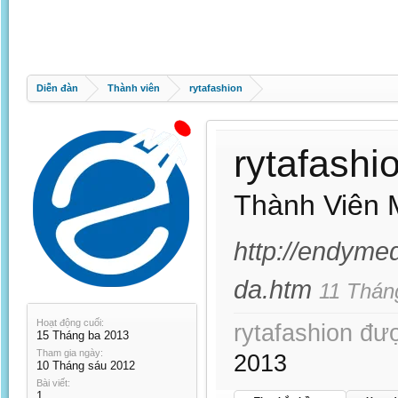
Diễn đàn
Thành viên
rytafashion
rytafashi
Thành Viên 
http://endyme
da.htm
11 Thán
Hoạt động cuối:
rytafashion đượ
15 Tháng ba 2013
Tham gia ngày:
2013
10 Tháng sáu 2012
Bài viết:
1