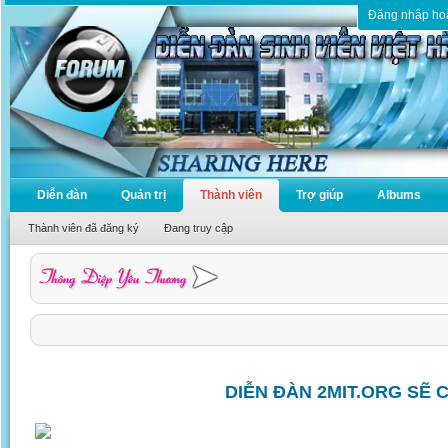
Đăng nhập ho
Diễn đàn
Quản trị
Thành viên
Trợ giúp
Albums
Thành viên đã đăng ký
Đang truy cập
DIỄN ĐÀN 2MIT.ORG SẼ