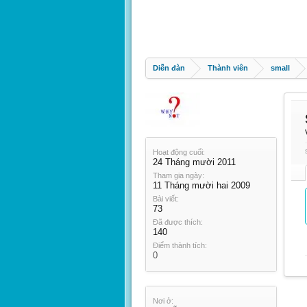
Diễn đàn
Thành viên
small
Hoạt động cuối:
24 Tháng mười 2011
Tham gia ngày:
11 Tháng mười hai 2009
Bài viết:
73
Đã được thích:
140
Điểm thành tích:
0
Nơi ở: