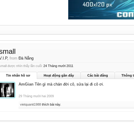
small
V.I.P
,
from
Đà Nẵng
small được nhìn thấy lần cuối:
24 Tháng mười 2011
Tin nhắn hồ sơ
Hoạt động gần đây
Các bài đăng
Thông t
AmGian
Tên gì mà chán đời cô, sửa lại đi cô ơi.
29 Tháng mười hai 2009
vietquanit1988
thích bài này.