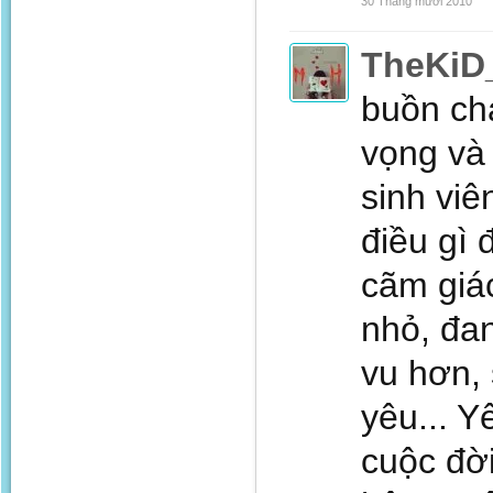
30 Tháng mười 2010
TheKiD
buồn chá
vọng và
sinh viê
điều gì 
cãm giá
nhỏ, đan
vu hơn, 
yêu... Y
cuộc đờ