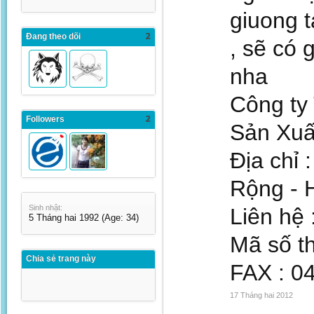
giuong t
Đang theo dõi
2
, sẽ có 
nha
Công ty
Followers
2
Sản Xuấ
Địa chỉ
Rộng - H
Sinh nhật:
Liên hệ 
5 Tháng hai 1992
(Age: 34)
Mã số t
Chia sẻ trang này
FAX : 0
17 Tháng hai 2012