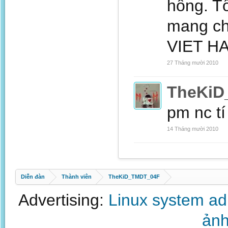
hông. Tô
mang ch
VIET H
27 Tháng mười 2010
TheKiD
pm nc tí 
14 Tháng mười 2010
Diễn đàn
Thành viên
TheKiD_TMDT_04F
Advertising:
Linux system a
ảnh