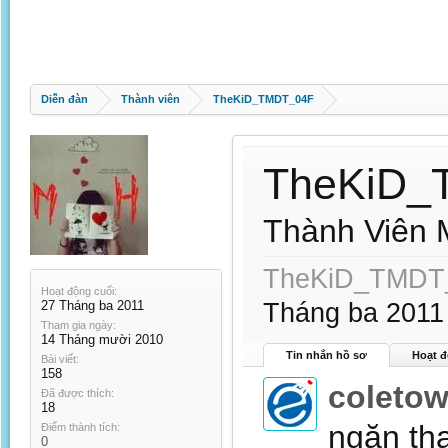
Diễn đàn
Thành viên
TheKiD_TMDT_04F
TheKiD_
Thành Viên 
TheKiD_TMDT_0
Hoạt động cuối:
27 Tháng ba 2011
Tháng ba 2011
Tham gia ngày:
14 Tháng mười 2010
Tin nhắn hồ sơ
Hoạt đ
Bài viết:
158
coleto
Đã được thích:
18
ngăn thạ
Điểm thành tích:
0