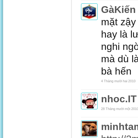
GàKiến
mặt zậy
hay là l
nghi ng
mà dù l
bà hến
4 Tháng mười hai 2010
nhoc.IT
28 Tháng mười một 201
minhta