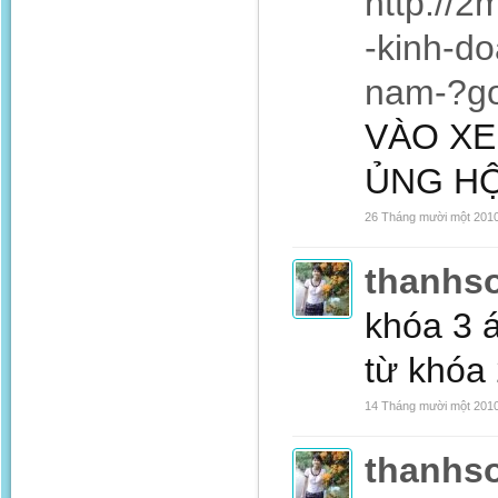
http://2
-kinh-do
nam-?g
VÀO XE
ỦNG HỘ NH
26 Tháng mười một 201
thanhs
khóa 3 
từ khóa 
14 Tháng mười một 201
thanhs