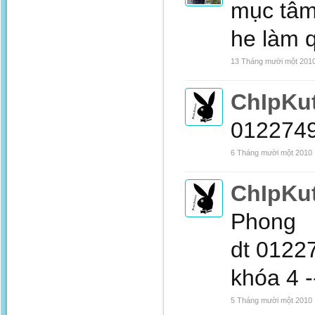
mục tâm
he làm 
13 Tháng mười một 201
ChIpKu
012274
6 Tháng mười một 2010
ChIpKu
Phong
dt 0122
khóa 4 --
5 Tháng mười một 2010