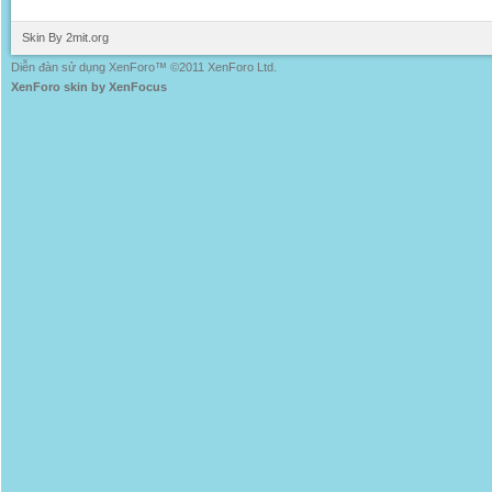
Skin By 2mit.org
Diễn đàn sử dụng XenForo™ ©2011 XenForo Ltd.
XenForo skin by XenFocus