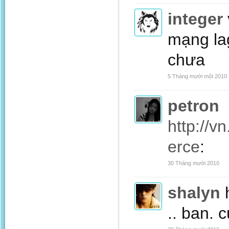
integer
mạng lag
chưa
5 Tháng mười một 2010
petron
http://v
erce
:
30 Tháng mười 2010
shalyn
.. ban. 