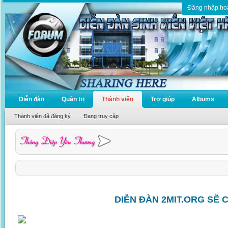
Đăng nhập ho
Diễn đàn
Quản trị
Thành viên
Trợ giúp
Albums
Thành viên đã đăng ký
Đang truy cập
DIỄN ĐÀN 2MIT.ORG SẼ