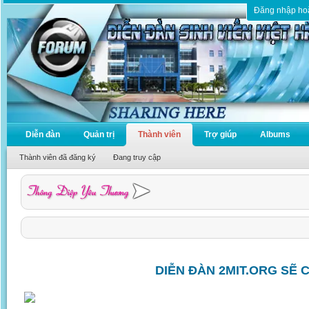
Đăng nhập ho
Diễn đàn
Quản trị
Thành viên
Trợ giúp
Albums
Thành viên đã đăng ký
Đang truy cập
DIỄN ĐÀN 2MIT.ORG SẼ