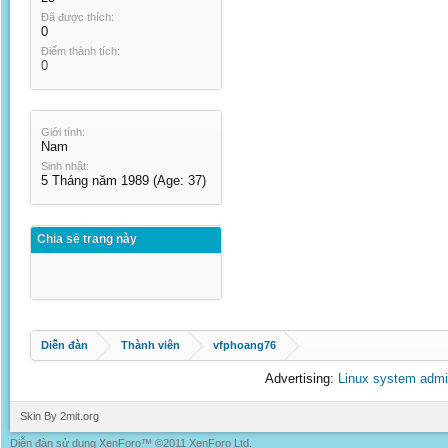
Đã được thích:
0
Điểm thành tích:
0
Giới tính:
Nam
Sinh nhật:
5 Tháng năm 1989
(Age: 37)
Chia sẻ trang này
Diễn đàn
Thành viên
vfphoang76
Advertising:
Linux system admi
Skin By 2mit.org
Diễn đàn sử dụng XenForo™ ©2011 XenForo Ltd.