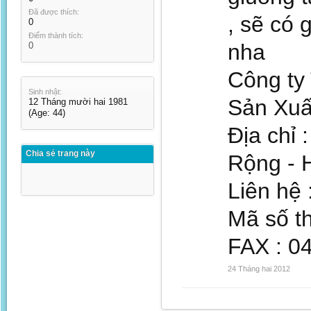
Đã được thích:
, sẽ có 
0
Điểm thành tích:
nha
0
Công ty
Sinh nhật:
Sản Xuấ
12 Tháng mười hai 1981
(Age: 44)
Địa chỉ
Chia sẻ trang này
Rộng - H
Liên hệ 
Mã số t
FAX : 0
24 Tháng hai 2012