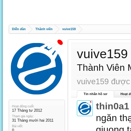
Diễn đàn
Thành viên
vuive159
vuive159
Thành Viên 
vuive159 được 
Tin nhắn hồ sơ
Hoạt đ
thin0a1
Hoạt động cuối:
17 Tháng tư 2012
ngăn thạ
Tham gia ngày:
31 Tháng mười hai 2011
Bài viết:
giuong t
0