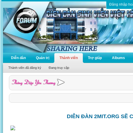
Đăng nhập ho
Diễn đàn
Quản trị
Thành viên
Trợ giúp
Albums
Thành viên đã đăng ký
Đang truy cập
DIỄN ĐÀN 2MIT.ORG SẼ