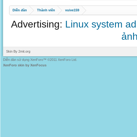
Diễn đàn
Thành viên
vuive159
Advertising:
Linux system a
ảnh
Skin By 2mit.org
Diễn đàn sử dụng XenForo™ ©2011 XenForo Ltd.
XenForo skin by XenFocus