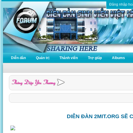
Đăng nhập ho
Diễn đàn
Quản trị
Thành viên
Trợ giúp
Albums
DIỄN ĐÀN 2MIT.ORG SẼ