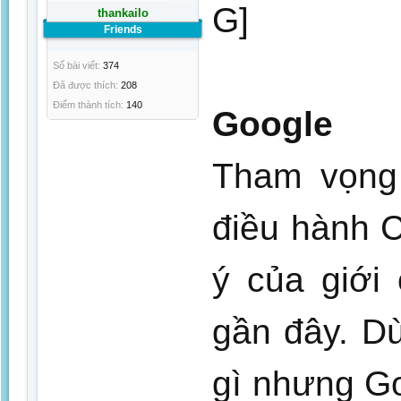
thankailo
Friends
Số bài viết:
374
Đã được thích:
208
Điểm thành tích:
140
Google
Tham vọng 
điều hành 
ý của giới
gần đây. D
gì nhưng Go