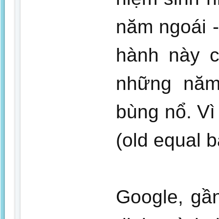
năm ngoái -
hành này c
những năm 
bùng nổ. Vì 
(old equal 
Google, gầ