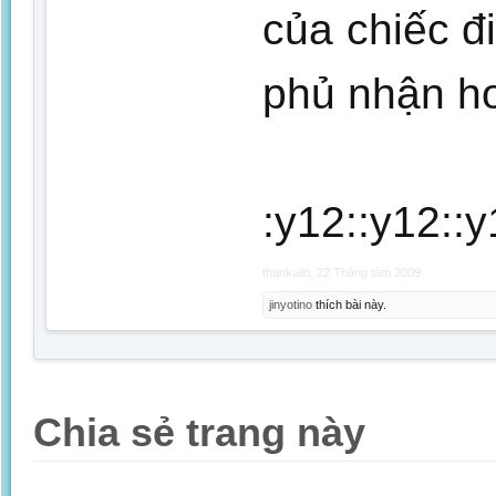
của chiếc đ
phủ nhận ho
:y12::y12::y
thankailo
,
22 Tháng tám 2009
jinyotino
thích bài này.
Chia sẻ trang này