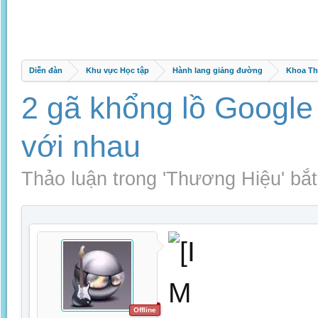
Diễn đàn
Khu vực Học tập
Hành lang giảng đường
Khoa Th
2 gã khổng lồ Google 
với nhau
Thảo luận trong '
Thương Hiệu
' bắ
Offline