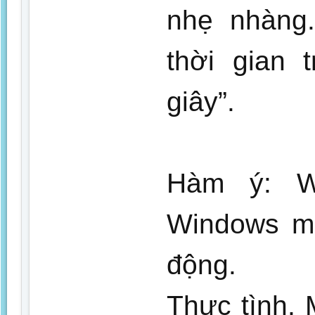
nhẹ nhàng.
thời gian 
giây”.
Hàm ý: W
Windows mấ
động.
Thực tình, M