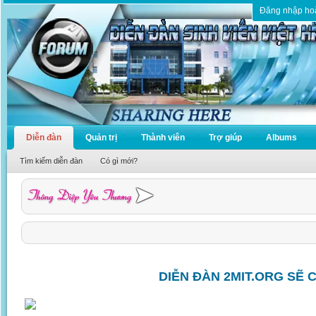
Đăng nhập ho
Diễn đàn
Quản trị
Thành viên
Trợ giúp
Albums
Tìm kiếm diễn đàn
Có gì mới?
DIỄN ĐÀN 2MIT.ORG SẼ