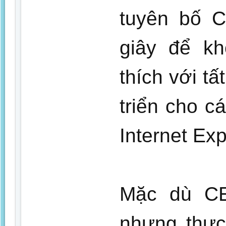
tuyên bố C
giây để k
thích với t
triển cho c
Internet Exp
Mặc dù CE
nhưng thực