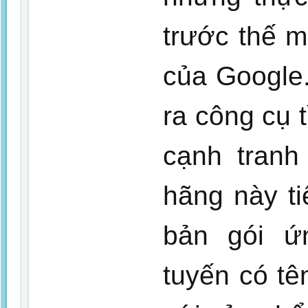
trước thế 
của Google.
ra công cụ 
cạnh tranh
hãng này ti
bản gói ứ
tuyến có tê