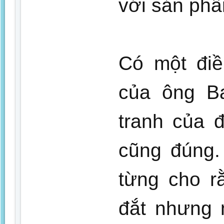
với sản phẩ
Có một điề
của ông B
tranh của 
cũng đúng.
từng cho r
đắt nhưng 