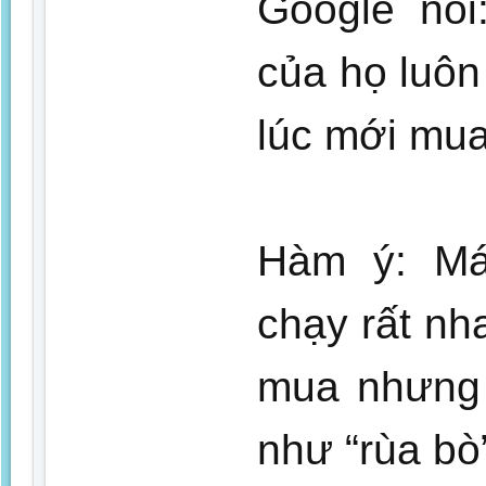
Google nói
của họ luôn
lúc mới mu
Hàm ý: Má
chạy rất nh
mua nhưng 
như “rùa bò