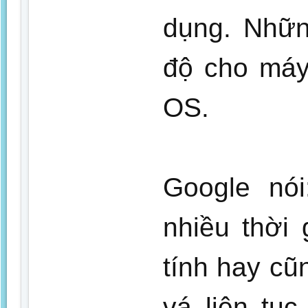
dụng. Nhữn
độ cho máy
OS.
Google nó
nhiều thời
tính hay c
vá liên tụ