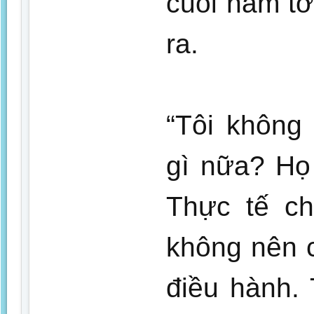
cuối năm tớ
ra.
“Tôi không
gì nữa? Họ
Thực tế ch
không nên 
điều hành. 