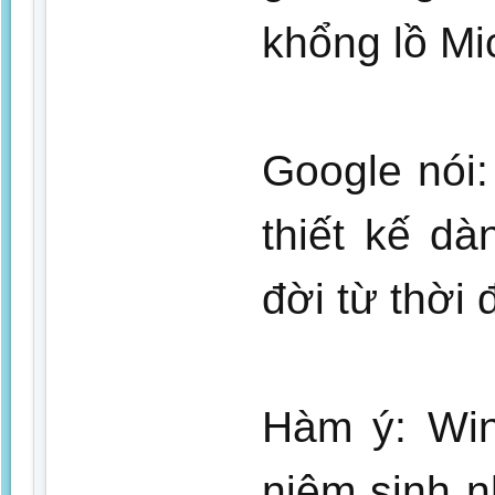
khổng lồ Mic
Google nói
thiết kế dà
đời từ thời 
Hàm ý: Win
niệm sinh n