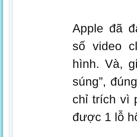
Apple đã đ
số video c
hình. Và, g
súng”, đúng
chỉ trích v
được 1 lỗ h