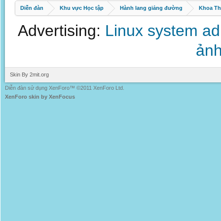
Diễn đàn
Khu vực Học tập
Hành lang giảng đường
Khoa Th
Advertising:
Linux system a
ảnh
Skin By 2mit.org
Diễn đàn sử dụng XenForo™ ©2011 XenForo Ltd.
XenForo skin by XenFocus