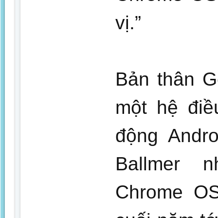
vị.”
Bản thân G
một hệ điề
động Andro
Ballmer 
Chrome OS