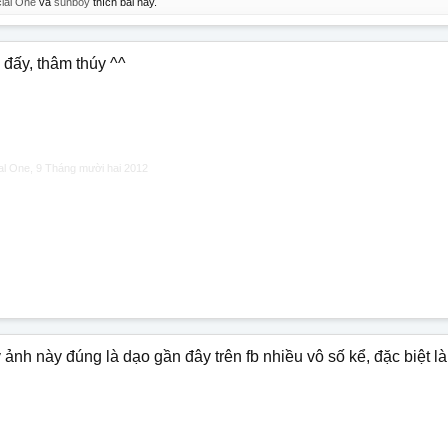
ial One
và
sunboy
thích bài này.
 đấy, thâm thúy ^^
al One
,
9 Tháng mười hai 2012
ảnh này đúng là dạo gần đây trên fb nhiều vô số kể, đặc biệt là