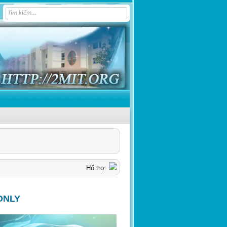
Hổ trợ:
ONLY