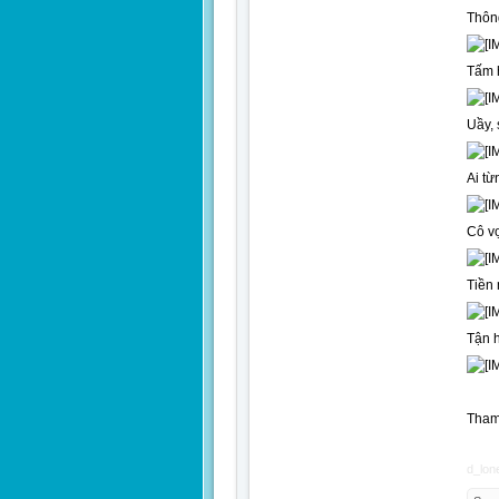
Thông
Tấm h
Uầy, 
Ai từ
Cô vợ
Tiền 
Tận 
Tham 
d_lon