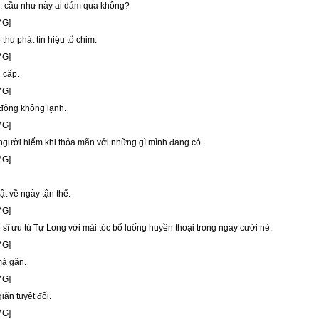
, cầu như này ai dám qua không?
thu phát tín hiệu tổ chim.
 cấp.
đông không lạnh.
người hiếm khi thỏa mãn với những gì mình đang có.
ật về ngày tận thế.
sĩ ưu tú Tự Long với mái tóc bổ luống huyền thoại trong ngày cưới nè.
mà gân.
iãn tuyệt đối.