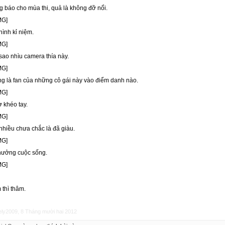
 báo cho mùa thi, quả là không đỡ nổi.
ình kỉ niệm.
sao nhìu camera thía này.
ng là fan của những cô gái này vào điểm danh nào.
 khéo tay.
nhiều chưa chắc là đã giàu.
hưởng cuộc sống.
thì thâm.
ely2009
,
8 Tháng mười hai 2012