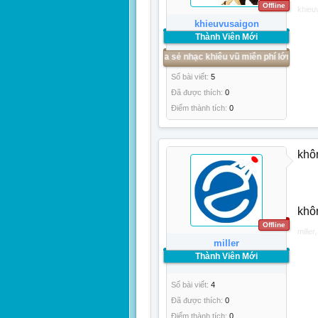
Offline
khieu
khieuvusaigon
Thành Viên Mới
://khieuvusaigon.net - Website chia sẻ nhạc khiêu vũ miễn phí lớn nhất cả nước
Số bài viết:
5
Đã được thích:
0
Điểm thành tích:
0
khô
khô
Offline
miller
miller
Thành Viên Mới
Số bài viết:
4
Đã được thích:
0
Điểm thành tích:
0