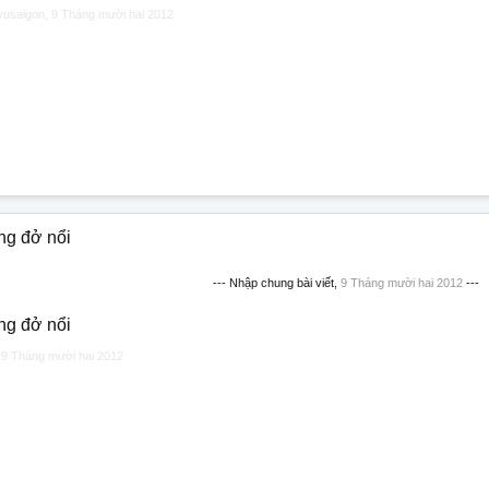
vusaigon
,
9 Tháng mười hai 2012
ng đở nổi
--- Nhập chung bài viết,
9 Tháng mười hai 2012
---
ng đở nổi
,
9 Tháng mười hai 2012