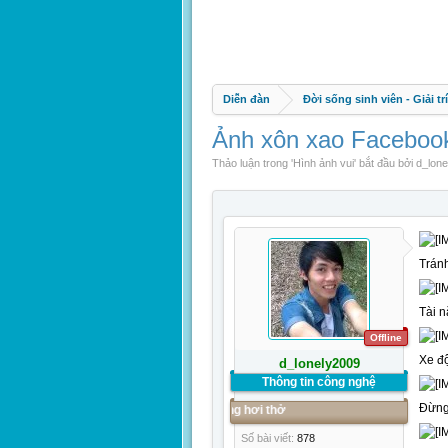
Diễn đàn
Đời sống sinh viên - Giải trí
Ảnh xôn xao Facebook
Thảo luận trong '
Hình ảnh vui
' bắt đầu bởi
d_lone
Tránh
Tài n
Offline
Xe độ
d_lonely2009
Thông tin công nghệ
Đừng
khó đỡ trong từng hơi thở
Số bài viết:
878