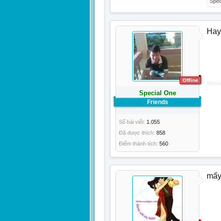
Spec
Hay
Offline
Speci
Special One
Friends
Số bài viết:
1.055
Đã được thích:
858
Điểm thành tích:
560
mấy 