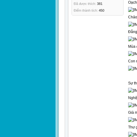
Oạch
Đã được thích:
381
Điểm thành tích:
450
Chảo 
Đẳng
Mùa 
Con 
Sự th
Nghệ 
Già 
Thư g