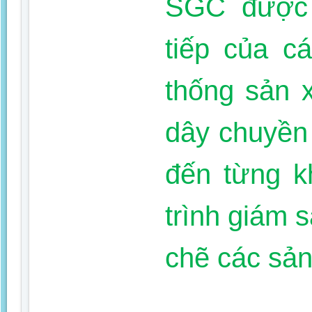
SGC được 
tiếp của c
thống sản 
dây chuyền
đến từng k
trình giám s
chẽ các sả