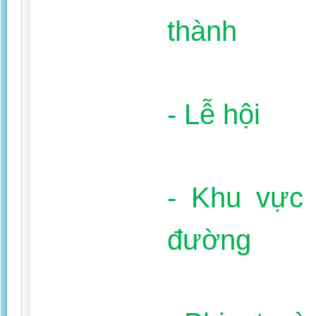
thành
- Lễ hội
- Khu vực
đường