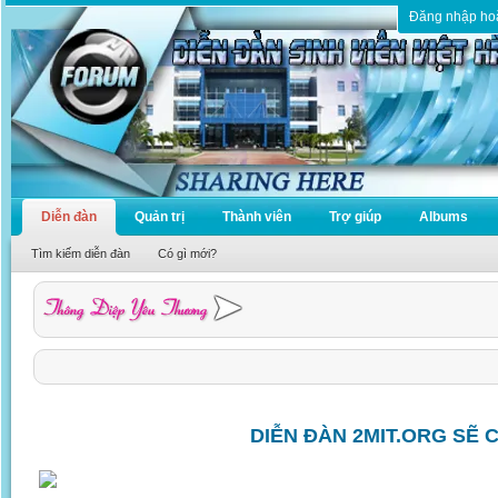
Đăng nhập ho
Diễn đàn
Quản trị
Thành viên
Trợ giúp
Albums
Tìm kiếm diễn đàn
Có gì mới?
DIỄN ĐÀN 2MIT.ORG SẼ