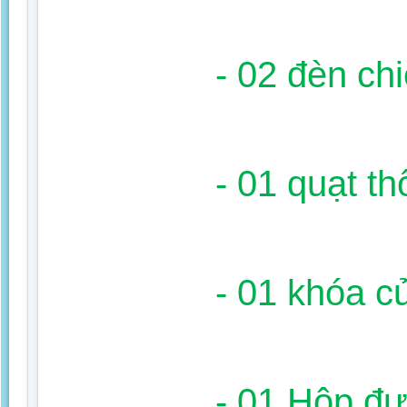
- 02 đèn ch
- 01 quạt th
- 01 khóa c
- 01 Hộp đự