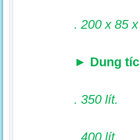
. 200 x 85 
►
Dung tí
. 350 lít.
. 400 lít.