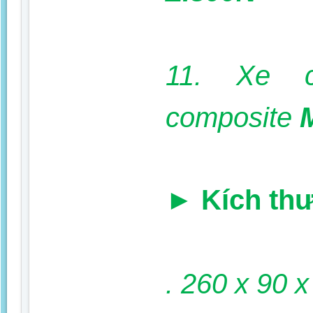
11. Xe 
composite
►
Kích th
. 260 x 90 