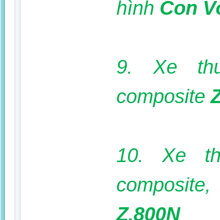
hình
Con V
9. Xe th
composite
10. Xe t
composite,
Z.800N