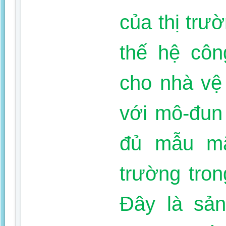
của thị trư
thế hệ cô
cho nhà vệ
với mô-đun
đủ mẫu mã
trường tro
Đây là sản