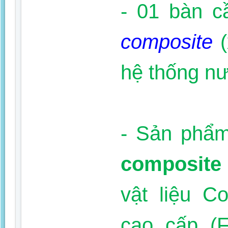
- 01 bàn 
composite
hệ thống n
- Sản phẩ
composite
vật liệu C
cao cấp (F