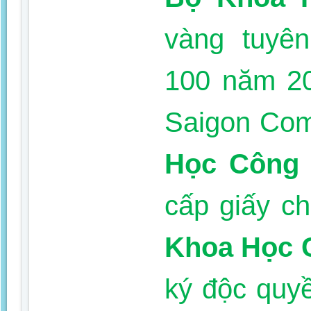
vàng tuyê
100 năm 20
Saigon Com
Học Công 
cấp giấy c
Khoa Học 
ký độc quyề