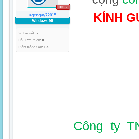
Offline
KÍNH G
sgcngay72015
Windows 95
Số bài viết:
5
Đã được thích:
0
Điểm thành tích:
100
Công ty T