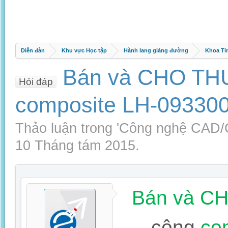
Diễn đàn
Khu vực Học tập
Hành lang giảng đường
Khoa Ti
Bán và CHO THUÊ
Hỏi đáp
composite LH-09330
Thảo luận trong '
Công nghệ CAD
10 Tháng tám 2015
.
Bán và C
cộng
com