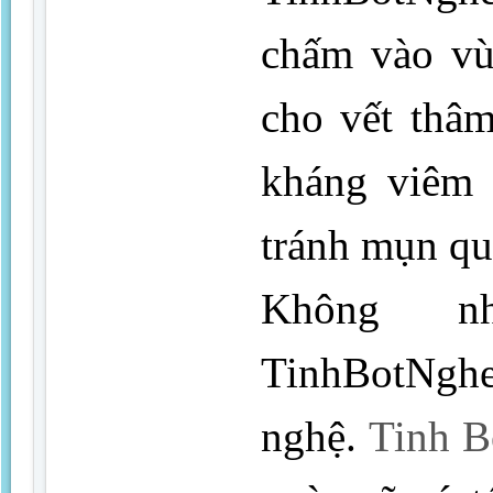
chấm vào vù
cho vết thâ
kháng viêm 
tránh mụn qua
Không n
TinhBotNgh
nghệ.
Tinh B