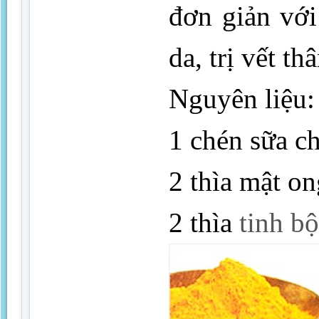
đơn giản với
da, trị vết t
Nguyên liệu:
1 chén sữa c
2 thìa mật on
2 thìa
tinh b