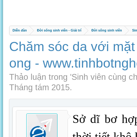
Diễn đàn
Đời sống sinh viên - Giải trí
Đời sống sinh viên
Si
Chăm sóc da với mặt
ong - www.tinhbotngh
Thảo luận trong '
Sinh viên cùng ch
Tháng tám 2015
.
Sở dĩ bơ hợ
thời tiết khô