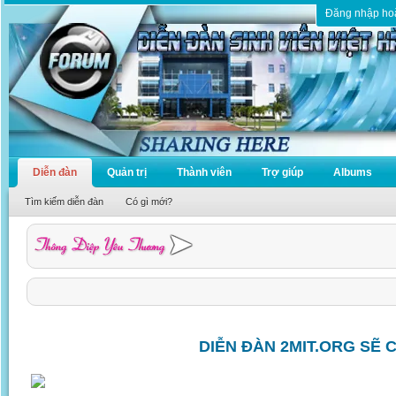
Đăng nhập ho
Diễn đàn
Quản trị
Thành viên
Trợ giúp
Albums
Tìm kiếm diễn đàn
Có gì mới?
DIỄN ĐÀN 2MIT.ORG SẼ