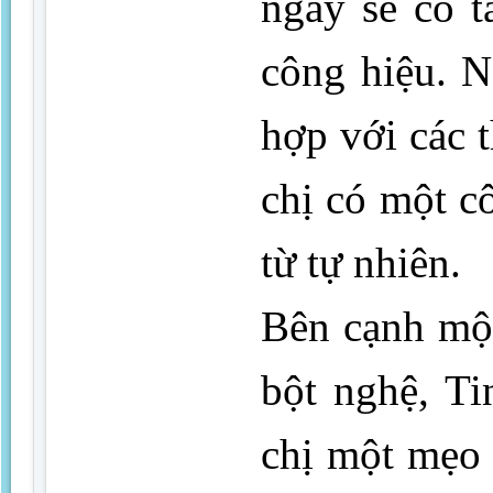
ngày sẽ có t
công hiệu. N
hợp với các 
chị có một c
từ tự nhiên.
Bên cạnh một
bột nghệ, T
chị một mẹo 