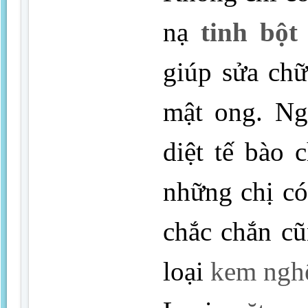
nạ
tinh bột
giúp sửa ch
mật ong. Ngo
diệt tế bào 
những chị c
chắc chắn cũ
loại
kem ngh