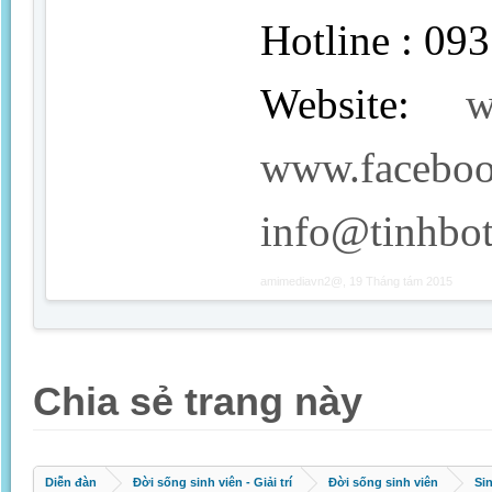
Hotline : 09
Website:
w
www.facebo
info@tinhbo
amimediavn2@
,
19 Tháng tám 2015
Chia sẻ trang này
Diễn đàn
Đời sống sinh viên - Giải trí
Đời sống sinh viên
Si