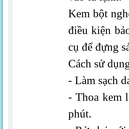
Kem bột nghệ
điều kiện bả
cụ để đựng s
Cách sử dụng
- Làm sạch da
- Thoa kem l
phút.