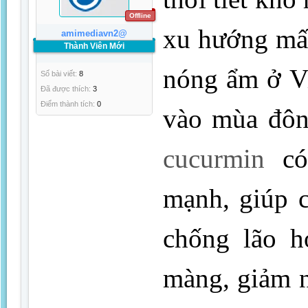
Offline
xu hướng mất
amimediavn2@
Thành Viên Mới
nóng ẩm ở Vi
Số bài viết:
8
Đã được thích:
3
Điểm thành tích:
0
vào mùa đôn
cucurmin
có
mạnh, giúp c
chống lão h
màng, giảm 