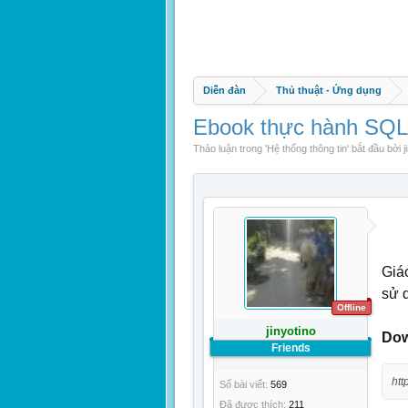
Diễn đàn
Thủ thuật - Ứng dụng
Ebook thực hành SQL
Thảo luận trong '
Hệ thống thông tin
' bắt đầu bởi
j
Giá
sử 
Offline
jinyotino
Dow
Friends
htt
Số bài viết:
569
Đã được thích:
211