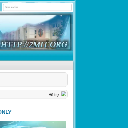
Hổ trợ:
ONLY