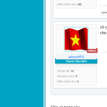
Điểm thành tích:
140
jinyot
adm
có 
cho 
Offline
admi
adminHTO
Thành Viên Mới
Số bài viết:
12
Đã được thích:
0
Điểm thành tích:
0