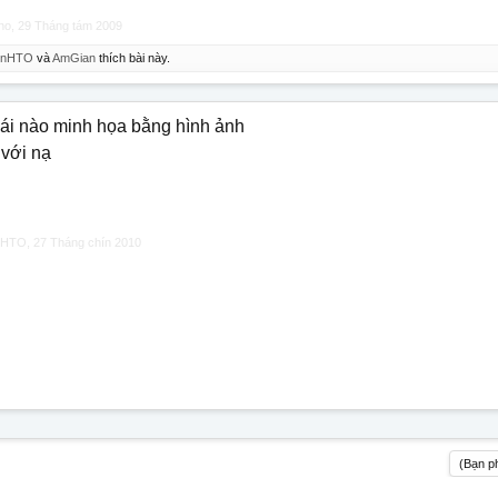
ino
,
29 Tháng tám 2009
inHTO
và
AmGian
thích bài này.
cái nào minh họa bằng hình ảnh
với nạ
nHTO
,
27 Tháng chín 2010
(Bạn ph