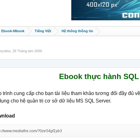
Ebook-Mbook
Tiếng Việt
Hệ thống thông tin
inyotino
,
29 Tháng tám 2009
.
Ebook thực hành SQL
o trình cung cấp cho bạn tài liệu tham khảo tương đối đầy đủ v
dụng cho hệ quản trị cơ sở dữ liệu MS SQL Server.
nload
p://www.mediafire.com/?0ze54gf1yb3