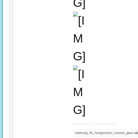
LeCongVo
,
2 Tháng một 2013
viethung_9x
,
hongoctrien
,
sunset_glow
v