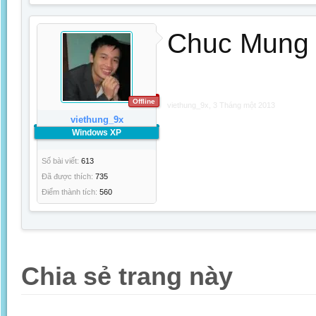
Chuc Mung 
Offline
viethung_9x
,
3 Tháng một 2013
viethung_9x
Windows XP
Số bài viết:
613
Đã được thích:
735
Điểm thành tích:
560
Chia sẻ trang này