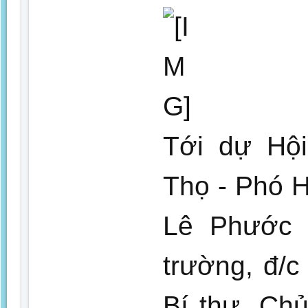
Tới dự Hội
Thọ - Phó H
Lê Phước 
trường, đ/
Bí thư, Chủ