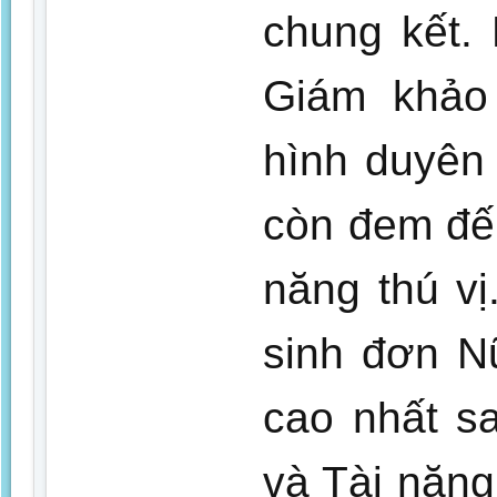
chung kết.
Giám khảo
hình duyên 
còn đem đến
năng thú vị
sinh đơn N
cao nhất s
và Tài năn