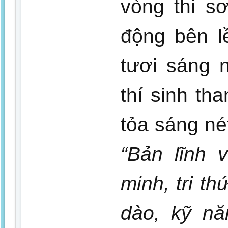
vòng thi s
động bên l
tươi sáng 
thí sinh th
tỏa sáng né
“Bản lĩnh 
minh, tri t
dào, kỹ nă