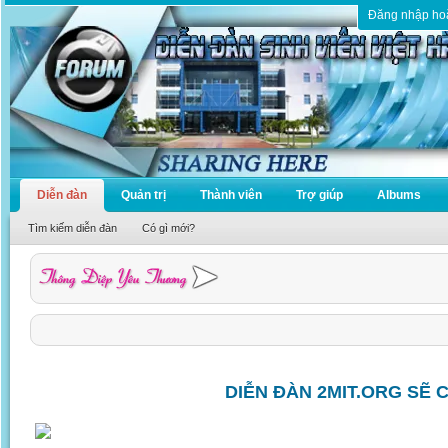
Đăng nhập ho
Diễn đàn
Quản trị
Thành viên
Trợ giúp
Albums
Tìm kiếm diễn đàn
Có gì mới?
DIỄN ĐÀN 2MIT.ORG SẼ