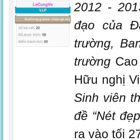
2012 - 201
LeCongVo
V.I.P
Nothing gonna change my love for you!
đạo của Đ
Số bài viết:
20
Đã được thích:
59
trường, Ba
Điểm thành tích:
60
trường
Cao
Hữu nghị V
Sinh viên t
đề “Nét đẹp
ra vào tối 