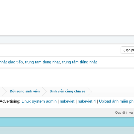
(Bạn ph
nhật giao tiếp
,
trung tam tieng nhat
,
trung tâm tiếng nhật
Đời sống sinh viên
Sinh viên cùng chia sẽ
Advertising:
Linux system admin
|
nukeviet
|
nukeviet 4
|
Upload ảnh miễn ph
Quy định và 