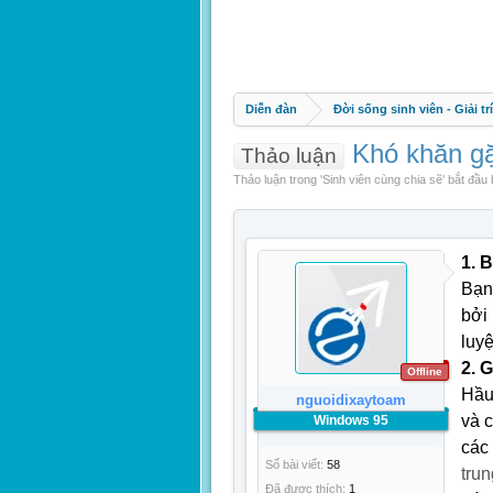
Diễn đàn
Đời sống sinh viên - Giải trí
Khó khăn gặp
Thảo luận
Thảo luận trong '
Sinh viên cùng chia sẽ
' bắt đầu
1. 
Bạn
bởi
luyệ
2. 
Offline
Hầu
nguoidixaytoam
và c
Windows 95
các
Số bài viết:
58
trun
Đã được thích:
1