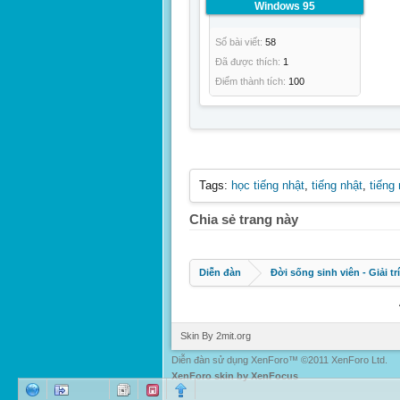
Windows 95
Số bài viết:
58
Đã được thích:
1
Điểm thành tích:
100
Tags:
học tiếng nhật
,
tiếng nhật
,
tiếng 
Chia sẻ trang này
Diễn đàn
Đời sống sinh viên - Giải trí
Skin By 2mit.org
Diễn đàn sử dụng XenForo™ ©2011 XenForo Ltd.
XenForo skin by XenFocus