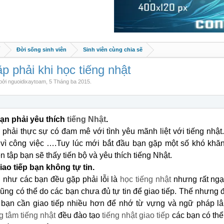
Đời sống sinh viên
Sinh viên cùng chia sẽ
 phải khi học tiếng nhật
 bởi
nguoidixaytoam
,
5 Tháng ba 2015
.
Bạn phải yêu thích
tiếng Nhật
.
 phải thực sự có đam mê với tình yêu mãnh liệt với tiếng nhật
 vì công việc ….Tuy lúc mới bắt đầu bạn gặp một số khó khăn
n tập bạn sẽ thấy tiến bộ và yêu thích tiếng Nhật.
Giao tiếp bạn không tự tin.
 như các bạn đều gặp phải lỗi là
học tiếng nhật
nhưng rất ngại
ũng có thể do các bạn chưa đủ tự tin để giao tiếp. Thế nhưng đ
 bạn cần giao tiếp nhiều hơn để nhớ từ vựng và ngữ pháp l
g tâm tiếng nhật
đều đào tạo
tiếng nhật giao tiếp
các bạn có thể