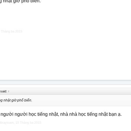
g nhật giờ phổ biến.
 Tháng ba 2015
r said:
↑
ng nhật giờ phổ biến.
 người người học tiếng nhật, nhà nhà học tiếng nhật bạn ạ.
dixaytoam
,
15 Tháng ba 2015