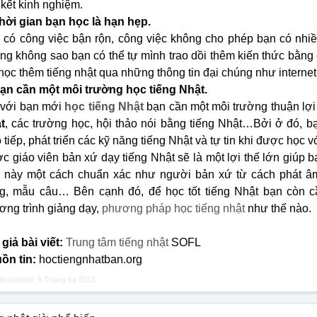
 kết kinh nghiệm.
Thời gian bạn học là hạn hẹp.
 có công việc bận rộn, công việc không cho phép bạn có nhiều
ng không sao bạn có thể tự mình trao dồi thêm kiến thức bằng 
 học thêm tiếng nhật qua những thông tin đại chúng như intern
Bạn cần một môi trường học tiếng Nhật.
 với bạn mới
học tiếng Nhật
bạn cần một môi trường thuận lợ
t
, các trường học, hội thảo nói bằng tiếng Nhật…Bởi ở đó, b
 tiếp, phát triển các kỹ năng tiếng Nhật và tự tin khi được học 
c giáo viên bản xứ dạy tiếng Nhật sẽ là một lợi thế lớn giúp 
 này một cách chuẩn xác như người bản xứ từ cách phát âm
g, mẫu câu… Bên cạnh đó, để học tốt tiếng Nhật bạn còn cầ
ơng trình giảng dạy,
phương pháp học tiếng nhật
như thế nào.
giả bài viết:
Trung tâm tiếng nhật
SOFL
ồn tin:
hoctiengnhatban.org
dixaytoam
,
5 Tháng ba 2015