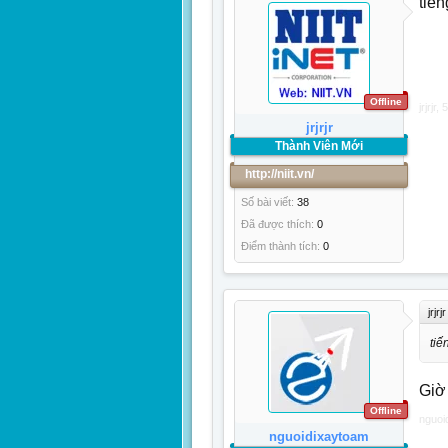
tiến
Offline
jrjrjr
,
5
jrjrjr
Thành Viên Mới
http://niit.vn/
Số bài viết:
38
Đã được thích:
0
Điểm thành tích:
0
jrjrj
tiế
Giờ
Offline
nguoi
nguoidixaytoam