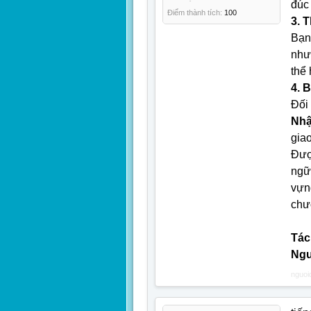
đúc
Điểm thành tích:
100
3. 
Bạn
như
thể
4. 
Đối
Nhậ
giao
Đượ
ngữ
vựn
chư
Tác 
Ngu
nguoi