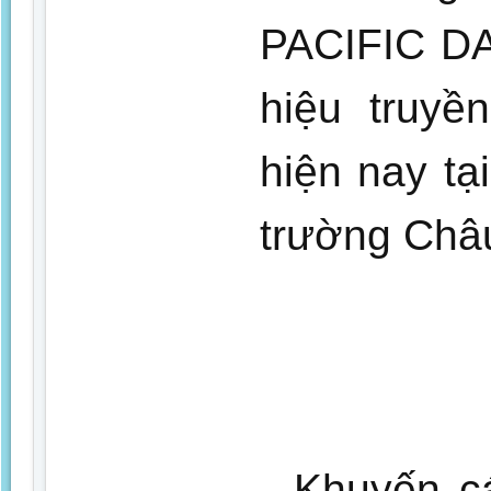
PACIFIC DA
hiệu truyề
hiện nay tạ
trường Châ
- Khuyến c