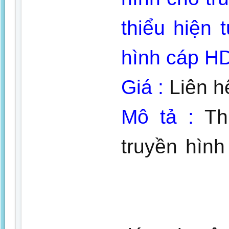
thiểu hiện
hình cáp H
Giá :
Liên h
Mô tả :
Th
truyền hìn