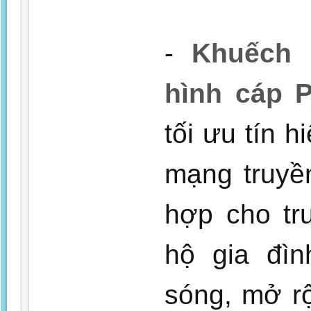
-
Khuếch đ
hình cáp 
tối ưu tín h
mạng truyề
hợp cho tr
hộ gia đìn
sóng, mở rộ