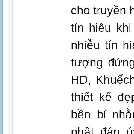
cho truyền 
tín hiệu kh
nhiễu tín h
tượng đứng
HD, Khuếch
thiết kế đ
bền bỉ nhằ
nhất đáp ứ