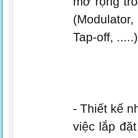
mở rộng tr
(Modulator
Tap-off, .....)
- Thiết kế n
việc lắp đặ