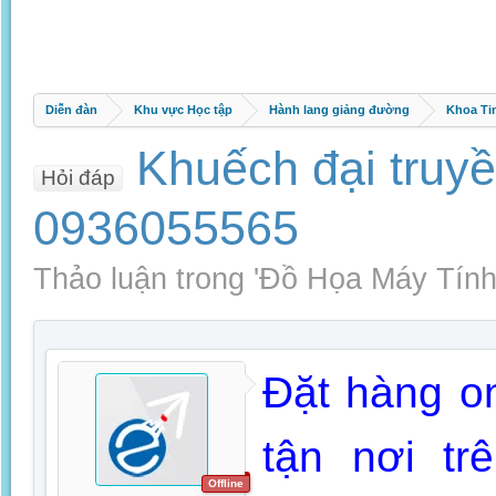
Diễn đàn
Khu vực Học tập
Hành lang giảng đường
Khoa Ti
Khuếch đại truy
Hỏi đáp
0936055565
Thảo luận trong '
Đồ Họa Máy Tín
Đặt hàng on
tận nơi tr
Offline