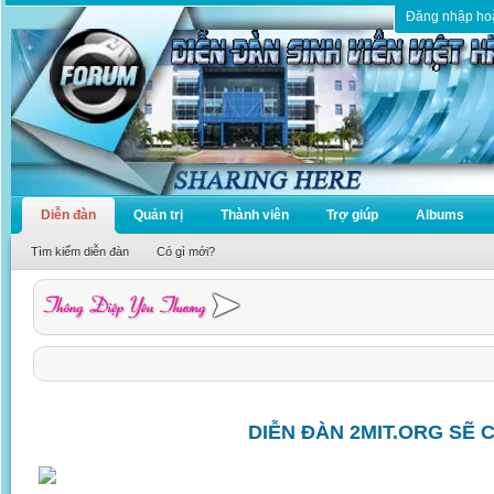
Đăng nhập ho
Diễn đàn
Quản trị
Thành viên
Trợ giúp
Albums
Tìm kiếm diễn đàn
Có gì mới?
DIỄN ĐÀN 2MIT.ORG SẼ