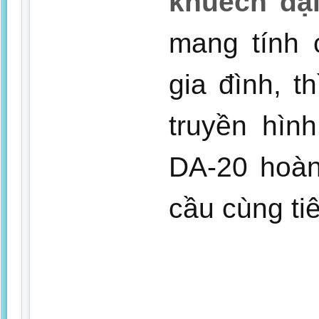
khuếch đại
mang tính 
gia đình, t
truyền hìn
DA-20 hoàn
cầu cùng ti