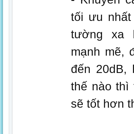
tối ưu nhất
tường xa 
mạnh mẽ, đ
đến 20dB, 
thế nào thì
sẽ tốt hơn t