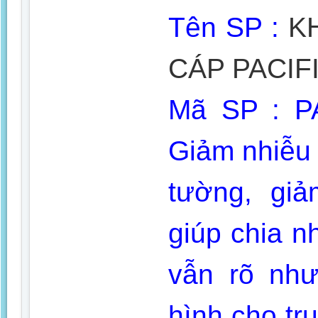
Tên SP :
K
CÁP PACIF
Mã SP : P
Giảm nhiễu 
tường, giả
giúp chia n
vẫn rõ như
hình cho tr