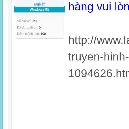
hàng vui lòn
ahjk15
Windows 95
Số bài viết:
20
Đã được thích:
0
Điểm thành tích:
100
http://www.
truyen-hinh
1094626.h