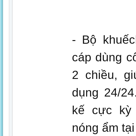
- Bộ khuếc
cáp dùng c
2 chiều, g
dụng 24/24
kế cực kỳ
nóng ẩm tại