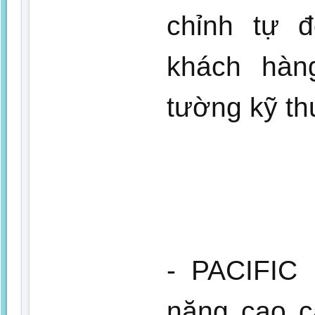
chỉnh tự 
khách hàn
tường kỹ th
- PACIFIC 
năng cao c