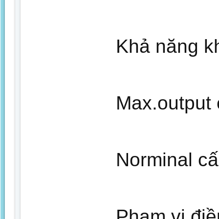
Khả năng kh
Max.output 
Norminal cấ
Phạm vi điề