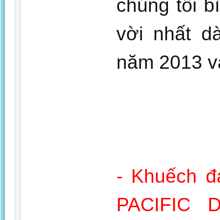
chúng tôi b
vời nhất d
năm 2013 v
- Khuếch đạ
PACIFIC 