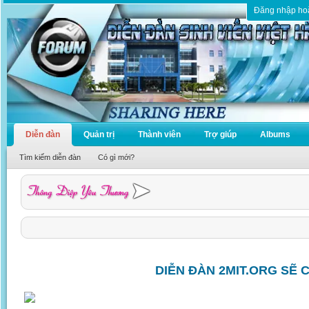
Đăng nhập ho
Diễn đàn
Quản trị
Thành viên
Trợ giúp
Albums
Tìm kiếm diễn đàn
Có gì mới?
DIỄN ĐÀN 2MIT.ORG SẼ