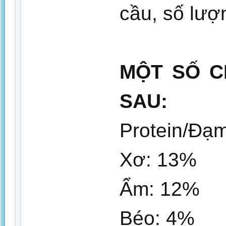
cầu, số lượ
MỘT SỐ C
SAU:
Protein/Đạ
Xơ: 13%
Ẩm: 12%
Béo: 4%