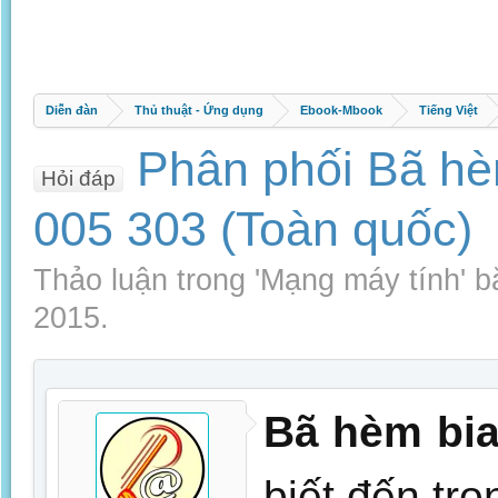
Diễn đàn
Thủ thuật - Ứng dụng
Ebook-Mbook
Tiếng Việt
Phân phối Bã hè
Hỏi đáp
005 303 (Toàn quốc)
Thảo luận trong '
Mạng máy tính
' 
2015
.
Bã hèm bi
biết đến tr