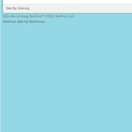
Skin By 2mit.org
Diễn đàn sử dụng XenForo™ ©2011 XenForo Ltd.
XenForo skin by XenFocus