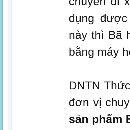
chuyển đi 
dụng được 
này thì Bã
bằng máy ho
DNTN Thức 
đơn vị chu
sản phẩm B