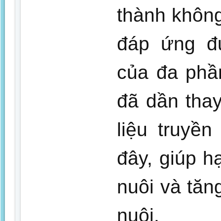
thành không
đáp ứng đ
của đa phầ
đã dần tha
liệu truyề
đây, giúp h
nuôi và tăn
nuôi.