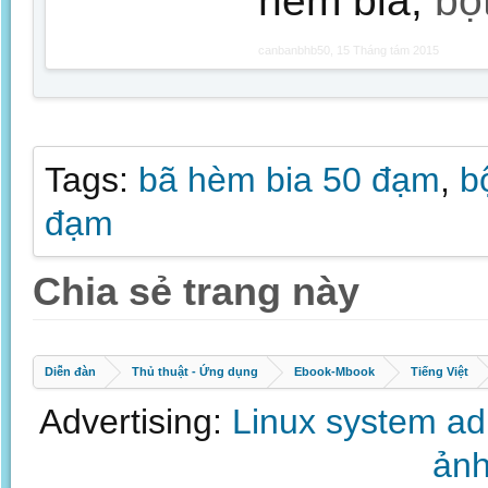
hèm bia,
bộ
canbanbhb50
,
15 Tháng tám 2015
Tags:
bã hèm bia 50 đạm
,
b
đạm
Chia sẻ trang này
Diễn đàn
Thủ thuật - Ứng dụng
Ebook-Mbook
Tiếng Việt
Advertising:
Linux system a
ảnh