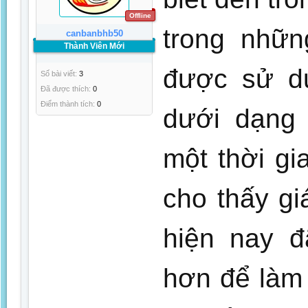
Offline
trong nhữn
canbanbhb50
Thành Viên Mới
được sử d
Số bài viết:
3
Đã được thích:
0
Điểm thành tích:
0
dưới dạng
một thời g
cho thấy gi
hiện nay đ
hơn để làm