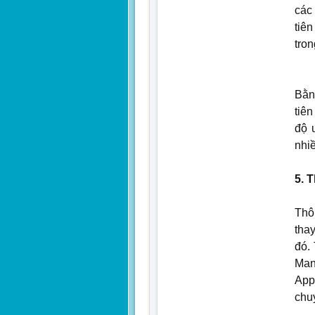
các
tiê
tron
Bằn
tiên
độ 
nhiề
5. 
Thô
thay
đó.
Man
App
chu