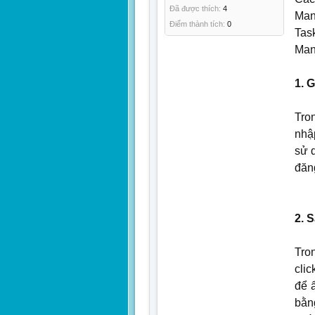
Đã được thích:
4
Man
Điểm thành tích:
0
Tas
Man
1. 
Tro
nhập
sử 
đăn
2. 
Tro
cli
để 
bằn