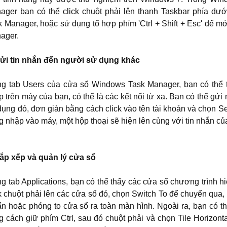
ager bạn có thể click chuột phải lên thanh Taskbar phía d
k Manager, hoặc sử dụng tổ hợp phím 'Ctrl + Shift + Esc' để
ager.
Gửi tin nhắn đến người sử dụng khác
ng tab Users của cửa sổ Windows Task Manager, bạn có thể 
 trên máy của bạn, có thể là các kết nối từ xa. Bạn có thể gửi
dụng đó, đơn giản bằng cách click vào tên tài khoản và chọn S
g nhập vào máy, một hộp thoại sẽ hiện lên cùng với tin nhắn củ
Sắp xếp và quản lý cửa sổ
ng tab Applications, bạn có thể thấy các cửa sổ chương trình 
ck chuột phải lên các cửa sổ đó, chọn Switch To để chuyển qua
ẩn hoặc phóng to cửa sổ ra toàn màn hình. Ngoài ra, bạn có t
g cách giữ phím Ctrl, sau đó chuột phải và chọn Tile Horizonta