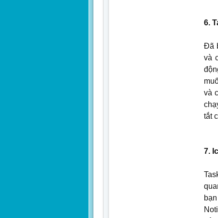
6. 
Đã 
và 
độn
muố
và 
chạ
tắt 
7. 
Tas
qua
bạn
Noti