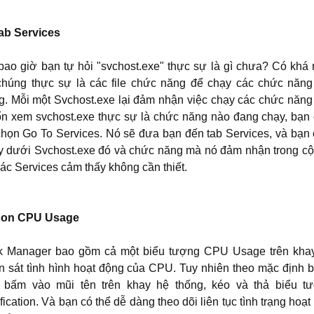
Tab Services
bao giờ bạn tự hỏi "svchost.exe" thực sự là gì chưa? Có khá
chúng thực sự là các file chức năng để chạy các chức năng
g. Mỗi một Svchost.exe lại đảm nhận việc chạy các chức năng
n xem svchost.exe thực sự là chức năng nào đang chạy, bạn c
chọn Go To Services. Nó sẽ đưa bạn đến tab Services, và bạn
y dưới Svchost.exe đó và chức năng mà nó đảm nhận trong cột
các Services cảm thấy không cần thiết.
Icon CPU Usage
k Manager bao gồm cả một biểu tượng CPU Usage trên khay
n sát tình hình hoạt động của CPU. Tuy nhiên theo mặc định b
 bấm vào mũi tên trên khay hệ thống, kéo và thả biểu
fication. Và bạn có thể dễ dàng theo dõi liên tục tình trạng h