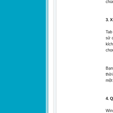
chú
3. 
Tab
sử 
kíc
chọ
Bạn
thờ
một
4. 
Win