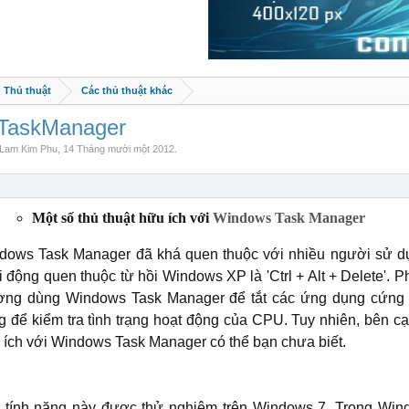
Thủ thuật
Các thủ thuật khác
 TaskManager
Lam Kim Phu
,
14 Tháng mười một 2012
.
Một số thủ thuật hữu ích với
Windows Task Manager
dows Task Manager đã khá quen thuộc với nhiều người sử dụ
i động quen thuộc từ hồi Windows XP là 'Ctrl + Alt + Delete'.
ờng dùng Windows Task Manager để tắt các ứng dụng cứng đầ
g để kiểm tra tình trạng hoạt động của CPU. Tuy nhiên, bên cạ
 ích với Windows Task Manager có thể bạn chưa biết.
 tính năng này được thử nghiệm trên Windows 7. Trong Wi