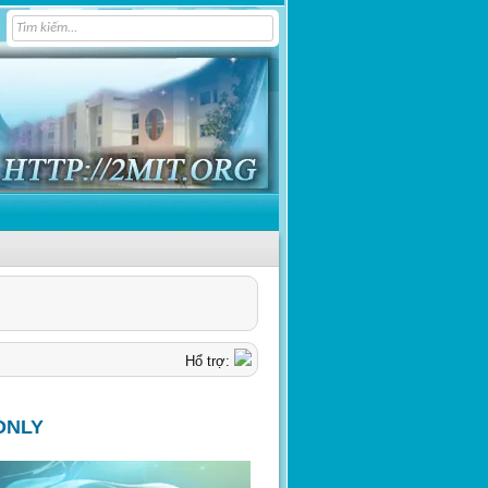
Hổ trợ:
ONLY