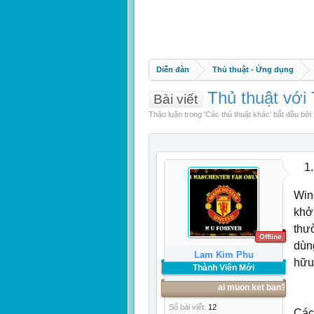
Diễn đàn
Thủ thuật - Ứng dụng
Thủ thuật với
Bài viết
Thảo luận trong '
Các thủ thuật khác
' bắt đầu bởi
Win
khở
thư
Offline
dùn
Lam Kim Phu
hữu
Thành Viên Mới
ai muon ket ban???
Số bài viết:
12
Các