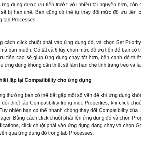
 ứng dụng được ưu tiên trước với nhiều tài nguyên hơn, cò
n sẽ bị hạn chế. Bạn cũng có thể tự thay đổi mức độ ưu tiên
g tab Processes.
g cách click chuột phải vào ứng dụng đó, và chọn Set Priori
 mà bạn muốn. Có tất cả 6 tùy chọn mức độ ưu tiên để bạn có th
ưu tiên cao sẽ giúp ứng dụng chạy tốt hơn, bên cạnh đó thiế
u ứng dụng không cần thiết sẽ làm hạn chế tình trang treo và l
Thiết lập lại Compatibility cho ứng dụng
ng thường bạn có thể bắt gặp một số vấn đề khi ứng dụng khôn
 đổi thiết lập Compatibility trong mục Properties, khi click c
 Tuy nhiên bạn có thể nhanh chóng thay đổi Compatibility củ
ager. Bằng cách click chuột phải lên ứng dụng đó và chọn Prop
lications, click chuột phải vào ứng dụng đang chạy và chọn 
yển qua ứng dụng đó trong tab Processes.