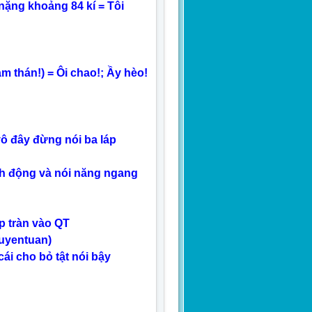
nặng khoảng 84 kí = Tôi
cảm thán!) = Ôi chao!; Ầy hèo!
 vô đây đừng nói ba láp
hành động và nói năng ngang
p tràn vào QT
guyentuan)
cái cho bỏ tật nói bậy