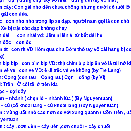
ụi = dụi ( đừng chụi tay vô mắt = đừng dụi tay vô mắt )
n cấy: Con gái nhỏ đến chưa chồng nhưng dưới độ tuổi lỡ t
 gái con đứa
c= con nhỏ nhỏ trong lip xe đạp, người nam gọi là con chó
 Xe bị trật cóc đạp không chạy
n dái == con nhái vd: đêm ni lên ái tử bắt dái hè
n ôốc = con ốc
n tít= con rít VD Hôm qua chú Bờm thò tay vô cái hang bị con
g)
n bịp bịp= con bìm bịp VD: thịt chim bịp bịp ăn vô là túi nớ 
n vè ve= con ve VD: ê đi trặc vè ve không (by Tre Lang)
n: Cọng (cọn rau = Cọng rau) Cọn = cõng (by Vi)
: Trên - Ở côi tề: ở trên kia
ạc = sợi dây
ẹn = nhánh ( chẹn ló = nhánh lúa ) (By Nguyentuan)
 = củ (cổ khoai lang = củ khoai lang ) (by Nguyentuan)
n : Vùng đất nhô cao hơn so với xung quanh ( Cồn Tiên , đả
yentuan
n : cây , cơn đèn = cây đèn ,cơn chuối = cây chuối