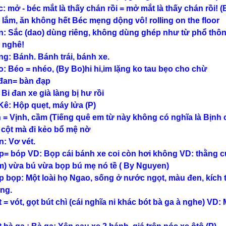
c: mở - béc mắt là thấy chán rồi = mở mắt là thấy chán rồi! 
 lắm, ăn không hết Béc mẹng dộng vô! rolling on the floor
n: Sắc (dao) dùng riêng, không dùng ghép như từ phổ thông
 nghê!
ng: Bánh. Bánh trái, bánh xe.
o: Béo = nhéo, (By Bo)hi hi,im lặng ko tau bẹo cho chừ
 đan= bàn đạp
 Bi đan xe già làng bị hư rồi
 Kê: Hộp quẹt, máy lửa (P)
n = Vịnh, cầm (Tiếng quê em từ này không có nghĩa là Bịnh 
 cột mà đi kẻo bổ mệ nờ
n: Vơ vét.
p= bóp VD: Bọp cái bánh xe coi còn hơi không VD: thằng cu
) vừa bú vừa bọp bú mẹ nó tề ( By Nguyen)
p bọp: Một loài họ Ngao, sống ở nước ngọt, màu đen, kích 
ng.
 = vót, gọt bút chì (cái nghĩa ni khác bót bà ga à nghe) VD: M