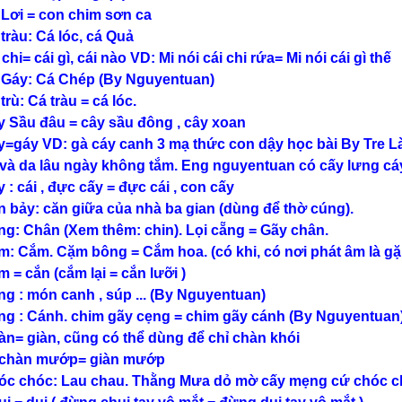
 Lơi = con chim sơn ca
 tràu: Cá lóc, cá Quả
 chi= cái gì, cái nào VD: Mi nói cái chi rứa= Mi nói cái gì thế
 Gáy: Cá Chép (By Nguyentuan)
trù: Cá tràu = cá lóc.
y Sầu đâu = cây sầu đông , cây xoan
y=gáy VD: gà cáy canh 3 mạ thức con dậy học bài By Tre Làn
 và da lâu ngày không tắm. Eng nguyentuan có cấy lưng cá
 : cái , đực cấy = đực cái , con cấy
n bảy: căn giữa của nhà ba gian (dùng để thờ cúng).
ng: Chân (Xem thêm: chin). Lọi cẵng = Gãy chân.
m: Cắm. Cặm bông = Cắm hoa. (có khi, có nơi phát âm là 
m = cắn (cắm lại = cắn lưỡi )
ng : món canh , súp ... (By Nguyentuan)
ng : Cánh. chim gãy cẹng = chim gãy cánh (By Nguyentuan
àn= giàn, cũng có thể dùng để chỉ chàn khói
chàn mướp= giàn mướp
óc chóc: Lau chau. Thằng Mưa dỏ mờ cấy mẹng cứ chóc c