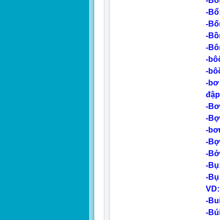
-Bó
-Bổ
-Bố
-Bồ
-Bô
-bô
-bô
-bơ
đập
-Bơ
-Bợ
-bơ
-Bợ
-Bớ
-Bụ
-Bụ
VD:
-Bui
-Bú