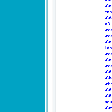
-Ch
-Co
con
-Có
VD:
-co
-co
-Co
Làn
-co
-Co
-cọ
-Côi
-Ch
-ch
-Cổ
-Cồ
ngu
-Cơ