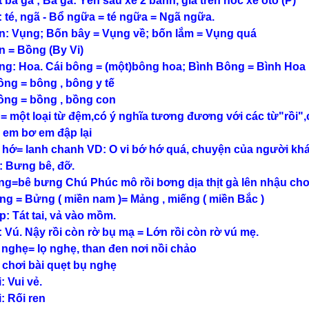
t bà ga ; Bà ga: Yên sau xe 2 bánh, giá trên nóc xe ôtô (P)
: té, ngã - Bổ ngữa = té ngữa = Ngã ngữa.
n: Vụng; Bốn bây = Vụng về; bốn lắm = Vụng quá
n = Bồng (By Vi)
ng: Hoa. Cái bông = (một)bông hoa; Bình Bông = Bình Hoa
ông = bông , bông y tế
ồng = bồng , bồng con
 = một loại từ đệm,có ý nghĩa tương đương với các từ"rồi",c
 em bơ em đập lại
 hớ= lanh chanh VD: O vi bớ hớ quá, chuyện của người khá
: Bưng bê, đỡ.
ng=bê bưng Chú Phúc mô rồi bơng dịa thịt gà lên nhậu cho
ng = Bửng ( miền nam )= Mảng , miếng ( miền Bắc )
p: Tát tai, vả vào mồm.
: Vú. Nậy rồi còn rờ bụ mạ = Lớn rồi còn rờ vú mẹ.
 nghẹ= lọ nghẹ, than đen nơi nồi chảo
 chơi bài quẹt bụ nghẹ
: Vui vẻ.
i: Rối ren