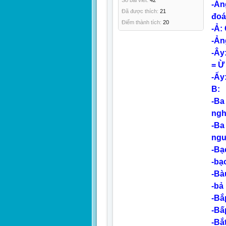
Số bài viết:
42
-Án
Đã được thích:
21
đoá
Điểm thành tích:
20
-Ả:
-Ản
-Ây:
= Ừ 
-Ấy
B:
-Ba
ngh
-Ba
ngư
-Bạ
-bạ
-Bà
-bả 
-Bắ
-Bấ
-Bắt