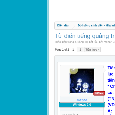
Diễn đàn
Đời sống sinh viên - Giải trí
Từ điển tiếng quảng tr
Thảo luận trong '
Quảng Trị
' bắt đầu bởi
mcpor
,
2
Page 1 of 2
1
2
Tiếp theo >
Tiế
lúc
tiế
* C
có.
Offline
(TN
mcpor
(VD
Windows 2.0
A: