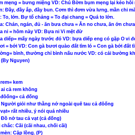
m mẹng = bưng miệng VD: Chú Bờm bụm mẹng lại kẻo hôi m
n: Đầy, đầy ắp, đầy bun. Cơm thì đơm vừa lưng, mần chi 
: To, lớn. Bự tổ chảng = To đại chang = Quá to lớn.
a: Chán, ngán, đủ - ăn bưa chưa = Ăn no chưa, ăn ớn chưa
a ni = hôm này VD: Bựa ni Vi mệt đừ
a diếp= mấy ngày trước đó VD: bựa diếp eng có gặp O vi đ
ơi = bới VD: Con gà bươi quào đất tìm ló = Con gà bới đất t
ờng= bình, thường chỉ bình nấu nước VD: có cái bường 
 (By Nguyen)
 rem= kem
 ai cà rem không
 đôống= cả đống
 Người giỏi như thằng nớ ngoài quê tau cả đôống
 vạt= rất nhiều, ý nói quá nhiều
 Đồ nớ tau cả vạt (cả đống)
 chắc: Cãi (cãi nhau, chối cãi)
 mèn: Cặp lồng. (P)