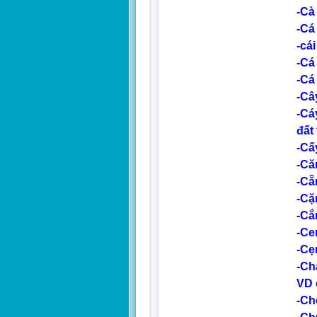
-Cà
-Cá
-cái
-Cá
-Cá 
-Câ
-Cá
đất
-Cấy
-Că
-Cẵ
-Cặ
-Cắ
-Ce
-Cẹ
-Ch
VD 
-Ch