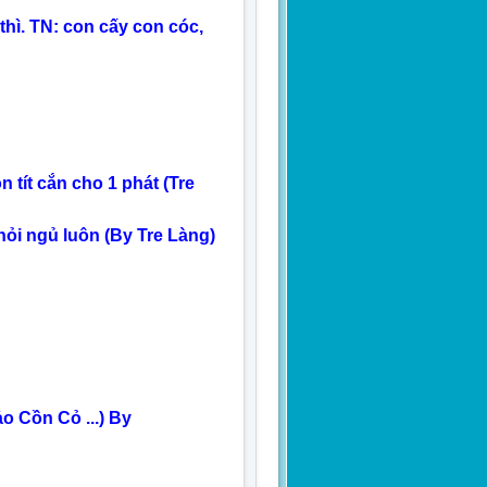
hì. TN: con cấy con cóc,
 tít cắn cho 1 phát (Tre
khỏi ngủ luôn (By Tre Làng)
o Cồn Cỏ ...) By