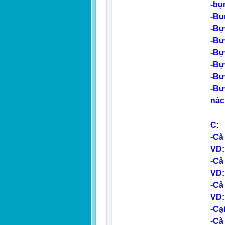
-bụ
-Bu
-Bự
-Bư
-Bự
-Bự
-Bư
-Bư
nác
C:
-Cà
VD:
-Cả
VD:
-Cả
VD:
-Cại
-Cà