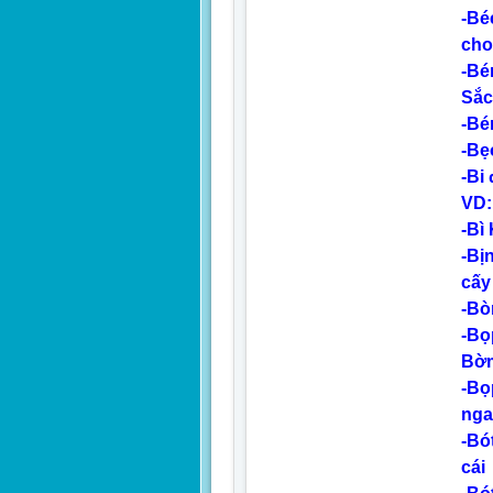
-Bé
cho
-Bé
Sắc
-Bé
-Bẹ
-Bi
VD:
-Bì
-Bị
cấy
-Bò
-Bọ
Bờm
-Bọ
nga
-Bót
cái