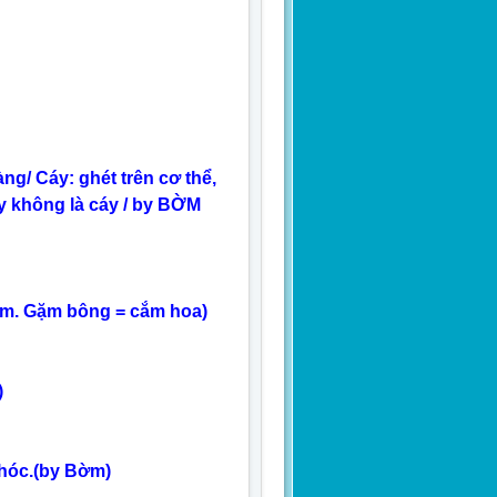
g/ Cáy: ghét trên cơ thể,
y không là cáy / by BỜM
gặm. Gặm bông = cắm hoa)
)
hóc.(by Bờm)