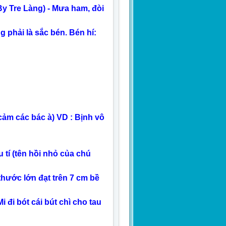
(By Tre Làng) - Mưa ham, đòi
 phải là sắc bén. Bén hí:
cảm các bác à) VD : Bịnh vô
 tí (tên hồi nhỏ của chú
thước lớn đạt trên 7 cm bề
i đi bót cái bút chì cho tau