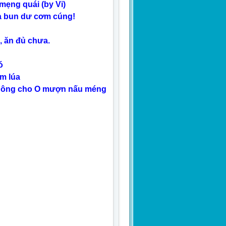
ẹng quái (by Vi)
mà bun dư cơm cúng!
, ăn đủ chưa.
ó
ìm lúa
không cho O mượn nấu méng