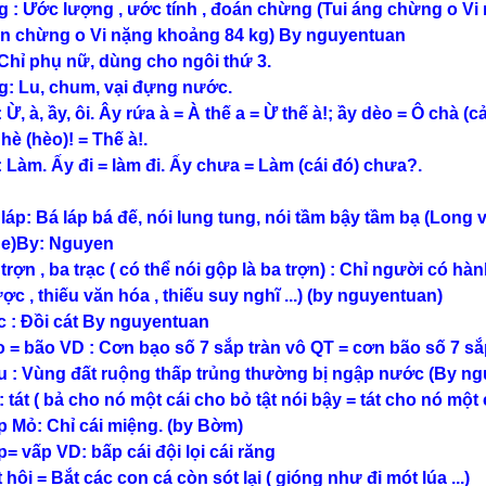
g : Ước lượng , ước tính , đoán chừng (Tui áng chừng o Vi 
n chừng o Vi nặng khoảng 84 kg) By nguyentuan
 Chỉ phụ nữ, dùng cho ngôi thứ 3.
g: Lu, chum, vại đựng nước.
 Ừ, à, ầy, ôi. Ây rứa à = À thế a = Ừ thế à!; ầy dèo = Ô chà (
hè (hèo)! = Thế à!.
: Làm. Ấy đi = làm đi. Ấy chưa = Làm (cái đó) chưa?.
 láp: Bá láp bá đế, nói lung tung, nói tầm bậy tầm bạ (Long
e)By: Nguyen
 trợn , ba trạc ( có thể nói gộp là ba trợn) : Chỉ người có 
ợc , thiếu văn hóa , thiếu suy nghĩ ...) (by nguyentuan)
c : Đồi cát By nguyentuan
o = bão VD : Cơn bạo số 7 sắp tràn vô QT = cơn bão số 7 sắ
u : Vùng đất ruộng thấp trủng thường bị ngập nước (By n
: tát ( bả cho nó một cái cho bỏ tật nói bậy = tát cho nó một 
p Mỏ: Chỉ cái miệng. (by Bờm)
p= vấp VD: bấp cái đội lọi cái răng
 hôi = Bắt các con cá còn sót lại ( gióng như đi mót lúa ...)