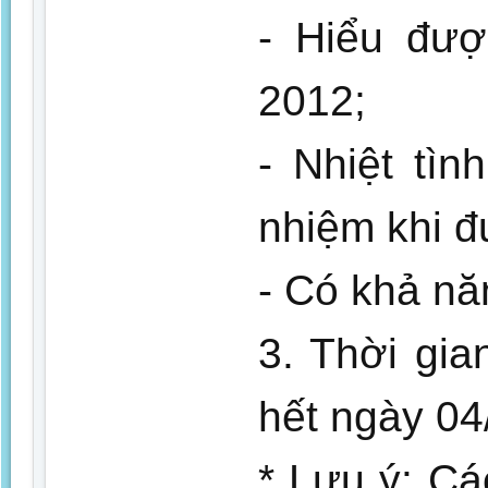
- Hiểu đượ
2012;
- Nhiệt tìn
nhiệm khi đ
- Có khả nă
3. Thời gia
hết ngày 04
* Lưu ý: C