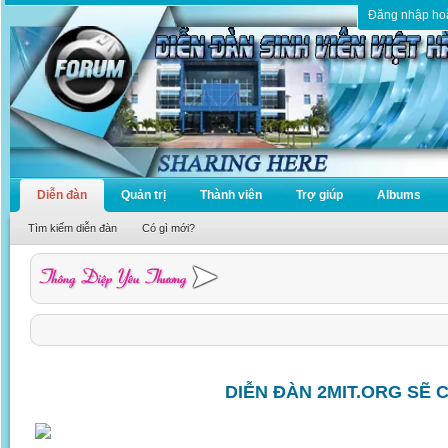
Đăng nhập ho
Diễn đàn
Quản trị
Thành viên
Trợ giúp
Albums
Tìm kiếm diễn đàn
Có gì mới?
DIỄN ĐÀN 2MIT.ORG SẼ