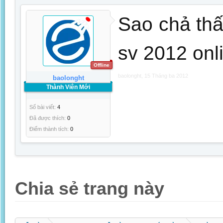
Sao chả thấ
sv 2012 onl
Offline
baolonght
,
15 Tháng ba 2012
baolonght
Thành Viên Mới
Số bài viết:
4
Đã được thích:
0
Điểm thành tích:
0
Chia sẻ trang này