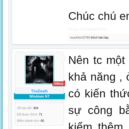
Chúc chú em
neyugn
,
26 Tháng hai 2012
muckho10790
thích bài này.
Nên tc một 
khả năng , 
Offline
có kiến thứ
TheDeath
Windows NT
sự công b
Số bài viết:
304
Đã được thích:
71
Điểm thành tích:
60
kiếm thêm 