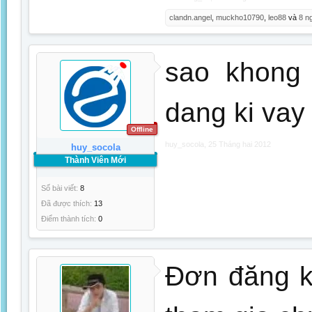
clandn.angel
,
muckho10790
,
leo88
và
8 n
sao khong
dang ki vay t
Offline
huy_socola
,
25 Tháng hai 2012
huy_socola
Thành Viên Mới
Số bài viết:
8
Đã được thích:
13
Điểm thành tích:
0
Đơn đăng k