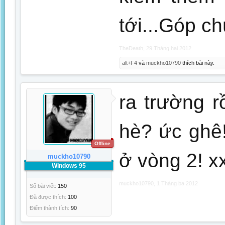
tới...Góp ch
TheDeath
,
29 Tháng hai 2012
alt+F4
và
muckho10790
thích bài này.
ra trường 
hè? ức ghê
Offline
ở vòng 2! x
muckho10790
Windows 95
muckho10790
,
1 Tháng ba 2012
Số bài viết:
150
Đã được thích:
100
Điểm thành tích:
90