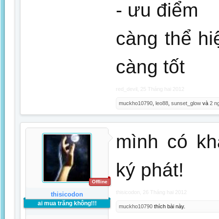
- ưu điểm
càng thể h
càng tốt
red_devil
,
25 Tháng hai 2012
muckho10790
,
leo88
,
sunset_glow
và
2 n
mình có kh
ký phát!
Offline
thisicodon
,
26 Tháng hai 2012
thisicodon
ai mua trăng không!!!
muckho10790
thích bài này.