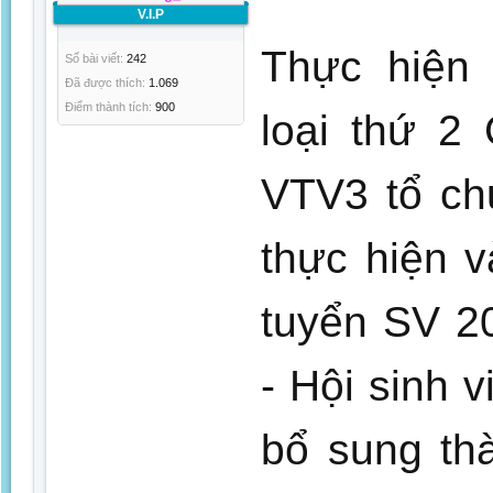
V.I.P
Thực hiện 
Số bài viết:
242
Đã được thích:
1.069
Điểm thành tích:
900
loại thứ 2
VTV3 tổ ch
thực hiện 
tuyển SV 2
- Hội sinh 
bổ sung th