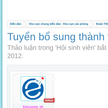
Diễn đàn
Khu vực chung diễn đàn - Khu vực các phòng
Đoàn TNC
Tuyển bổ sung thành 
Thảo luận trong '
Hội sinh viên
' bắ
2012
.
Offline
kimcuong_vh