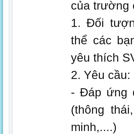
của trường 
1. Đối tượ
thể các bạ
yêu thích S
2. Yêu cầu:
- Đáp ứng 
(thông thá
minh,....)