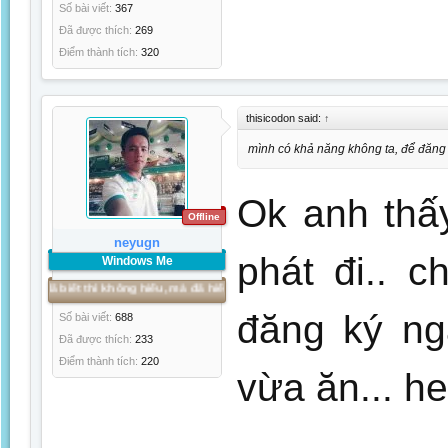
Số bài viết:
367
Đã được thích:
269
Điểm thành tích:
320
thisicodon said:
↑
mình có khả năng không ta, để đăng 
Ok anh thấ
Offline
neyugn
phát đi.. c
Windows Me
iết thì không hiểu, mà đã hiểu thì phải thực hiện, mà đã thực hiện thì THÀNH CÔ
đăng ký ng
Số bài viết:
688
Đã được thích:
233
Điểm thành tích:
220
vừa ăn... he