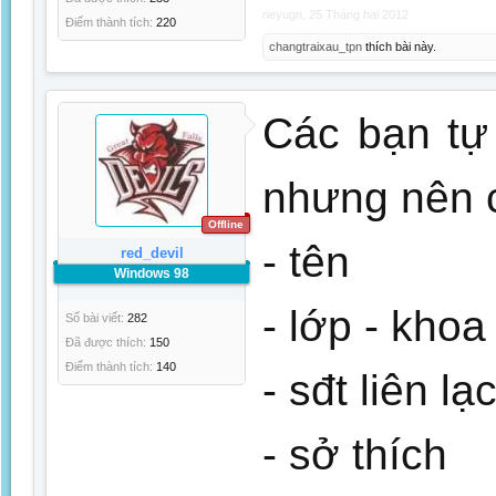
neyugn
,
25 Tháng hai 2012
Điểm thành tích:
220
changtraixau_tpn
thích bài này.
Các bạn tự
nhưng nên c
Offline
- tên
red_devil
Windows 98
- lớp - khoa
Số bài viết:
282
Đã được thích:
150
Điểm thành tích:
140
- sđt liên lạ
- sở thích