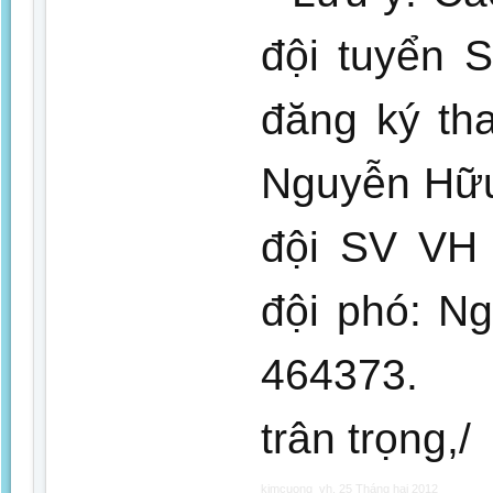
đội tuyển 
đăng ký th
Nguyễn Hữu
đội SV VH 
đội phó: N
464373.
trân trọng,/
kimcuong_vh
,
25 Tháng hai 2012