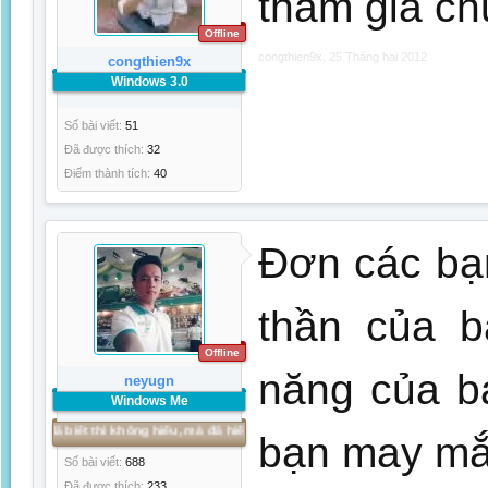
tham gia ch
Offline
congthien9x
,
25 Tháng hai 2012
congthien9x
Windows 3.0
Số bài viết:
51
Đã được thích:
32
Điểm thành tích:
40
Đơn các bạn 
thần của b
Offline
năng của b
neyugn
Windows Me
iết thì không hiểu, mà đã hiểu thì phải thực hiện, mà đã thực hiện thì THÀNH CÔ
bạn may mắn
Số bài viết:
688
Đã được thích:
233