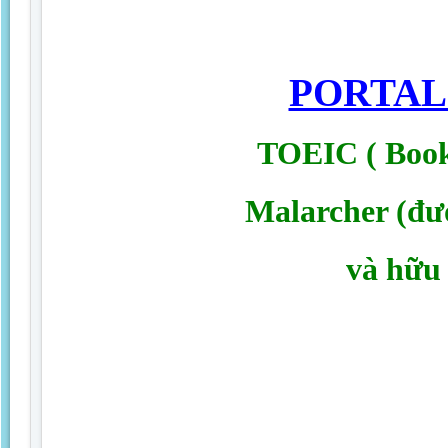
PORTA
TOEIC ( Book
Malarcher (đượ
và hữu 