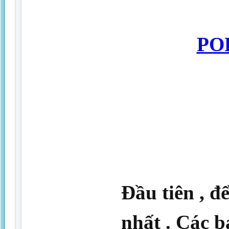
PO
Đầu tiên , đ
nhất . Các b