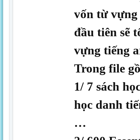
vốn từ vựng 
đầu tiên sẽ t
vựng tiếng a
Trong file g
1/ 7 sách họ
học danh ti
…