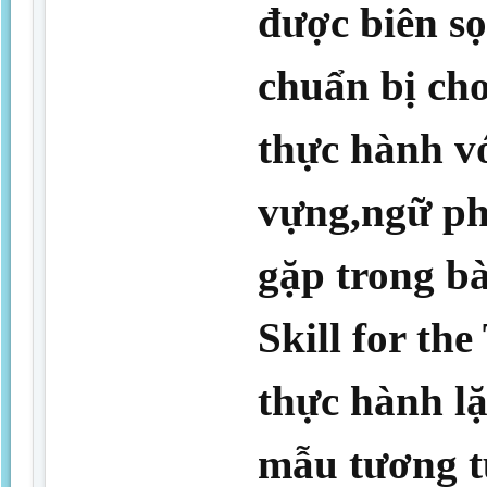
được biên sọ
chuẩn bị ch
thực hành vớ
vựng,ngữ ph
gặp trong b
Skill for th
thực hành lặ
mẫu tương tự