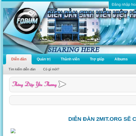
Đăng nhập ho
Diễn đàn
Quản trị
Thành viên
Trợ giúp
Albums
Tìm kiếm diễn đàn
Có gì mới?
DIỄN ĐÀN 2MIT.ORG SẼ