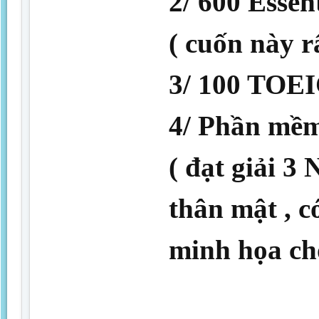
2/ 600 Essen
( cuốn này rấ
3/ 100 TOEIC
4/ Phần mềm
( đạt giải 3 
thân mật , c
minh họa cho