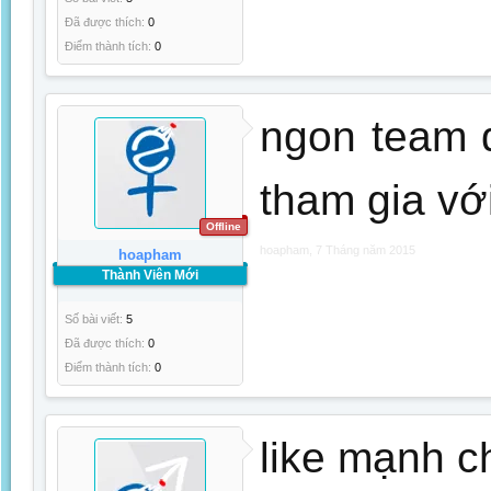
Đã được thích:
0
Điểm thành tích:
0
ngon team 
tham gia với
Offline
hoapham
,
7 Tháng năm 2015
hoapham
Thành Viên Mới
Số bài viết:
5
Đã được thích:
0
Điểm thành tích:
0
like mạnh c