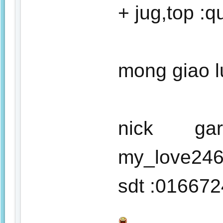
+ jug,top :
mong giao l
nick gar
my_love24
sdt :01667