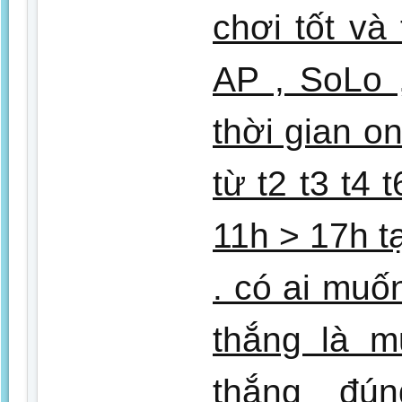
chơi tốt và
AP , SoLo 
thời gian o
từ t2 t3 t4 
11h > 17h t
. có ai muố
thắng là 
thắng đ