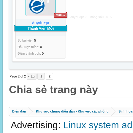
Offline
duyducpt
,
8 Tháng sáu 2015
duyducpt
Thành Viên Mới
Số bài viết:
5
Đã được thích:
0
Điểm thành tích:
0
Page 2 of 2
< Lùi
1
2
Chia sẻ trang này
Diễn đàn
Khu vực chung diễn đàn - Khu vực các phòng
Sinh hoạ
Advertising:
Linux system a