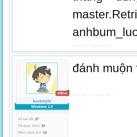
master.
anhbum_luo
retriever
,
7 Tháng tư 2013
đánh muộn 
Offline
bookstyle
,
8 Tháng tư 2013
bookstyle
Windows 1.0
Số bài viết:
37
Đã được thích:
10
Điểm thành tích:
10