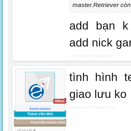
master.Retriever c
add bạn k 
add nick gar
caremcay9x
,
9 Tháng tư 2013
tình hình 
giao lưu ko
Offline
kentcenture
,
7 Tháng năm 2015
kentcenture
Thành Viên Mới
http://dienhoatienthanh.com
Số bài viết:
5