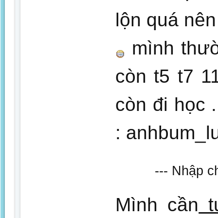
lộn quá nê
mình thườn
còn t5 t7 1
còn đi học 
: anhbum_l
--- Nhập c
Mình cần
t