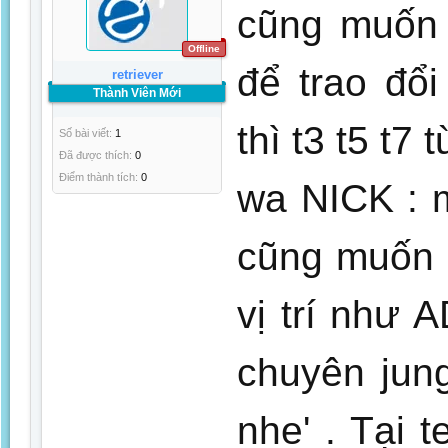
cũng muốn 
Offline
để trao đổ
retriever
Thành Viên Mới
thì t3 t5 t
Số bài viết:
1
Đã được thích:
0
Điểm thành tích:
0
wa NICK : m
cũng muốn 
vị trí như 
chuyên jun
nhe' . Tại 