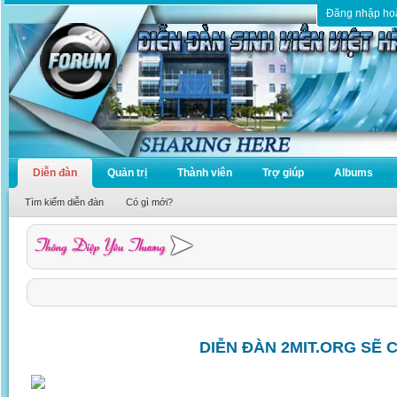
Đăng nhập ho
Diễn đàn
Quản trị
Thành viên
Trợ giúp
Albums
Tìm kiếm diễn đàn
Có gì mới?
DIỄN ĐÀN 2MIT.ORG SẼ