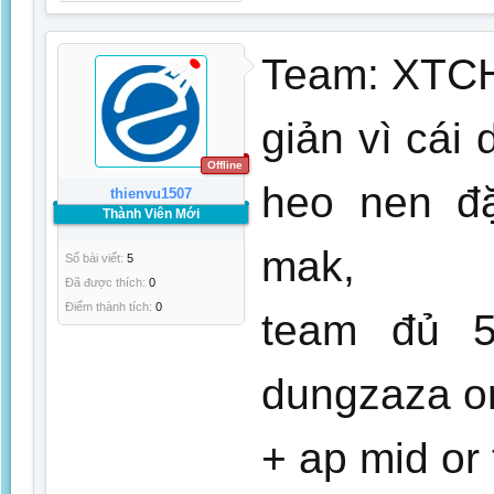
Team: XTCH
giản vì cái
Offline
heo nen đặ
thienvu1507
Thành Viên Mới
mak,
Số bài viết:
5
Đã được thích:
0
Điểm thành tích:
0
team đủ 5 
dungzaza o
+ ap mid or 