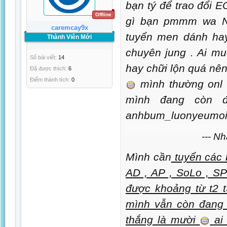
bạn tý để trao đổi E
Offline
gì bạn pmmm wa NI
caremcay9x
tuyển men dánh hay 
Thành Viên Mới
chuyên jung . Ai mu
Số bài viết:
14
hay chữi lộn quá nê
Đã được thích:
6
Điểm thành tích:
0
mình thường onl t
mình đang còn 
anhbum_luonyeumoi
--- N
Mình cần
tuyển các 
AD , AP , SoLo , SP
được khoảng từ t2 t
mình vẫn còn đang 
thắng là mười
ai