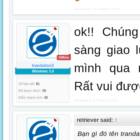
thienvu1507
,
8 Tháng tư 2013
ok!! Chún
sàng giao l
Offline
mình qua n
trandaiton2
Windows 3.0
Rất vui đượ
Số bài viết:
81
Đã được thích:
39
Điểm thành tích:
40
trandaiton2
,
9 Tháng tư 2013
retriever said:
↑
Bạn gì đó tên trand