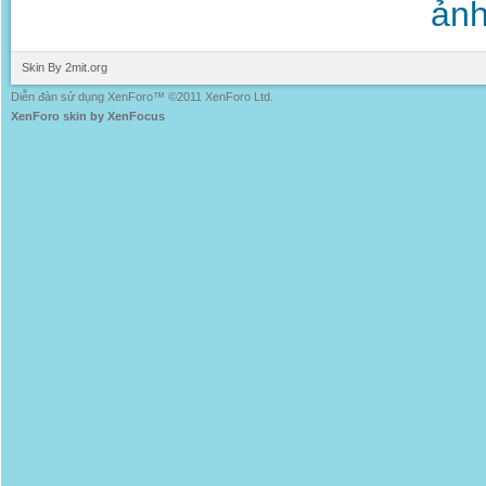
ảnh
Skin By 2mit.org
Diễn đàn sử dụng XenForo™ ©2011 XenForo Ltd.
XenForo skin by XenFocus