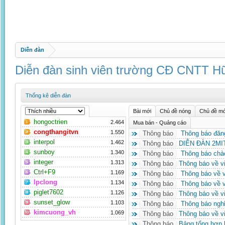
Diễn đàn
Diễn đàn sinh viên trường CĐ CNTT Hữ
Thống kê diễn đàn
Bài mới
Chủ đề nóng
Chủ đề mớ
hongoctrien
2.464
Mua bán - Quảng cáo
congthangitvn
1.550
Thông báo
Thông báo đăng 
interpol
1.462
Thông báo
DIỄN ĐÀN 2MI
sunboy
1.340
Thông báo
Thông báo chà
integer
1.313
Thông báo
Thông báo về vi
Ctrl+F9
1.169
Thông báo
Thông báo về vi
lpclong
1.134
Thông báo
Thông báo về v
piglet7602
1.126
Thông báo
Thông báo về vi
sunset_glow
1.103
Thông báo
Thông báo nghỉ 
kimcuong_vh
1.069
Thông báo
Thông báo về vi
Thông báo
Bảng tổng hợp 