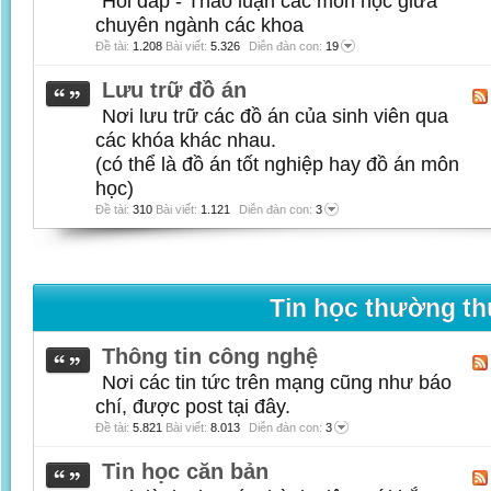
Hỏi đáp - Thảo luận các môn học giữa
chuyên ngành các khoa
Đề tài:
1.208
Bài viết:
5.326
Diễn đàn con:
19
Lưu trữ đồ án
Nơi lưu trữ các đồ án của sinh viên qua
các khóa khác nhau.
(có thể là đồ án tốt nghiệp hay đồ án môn
học)
Đề tài:
310
Bài viết:
1.121
Diễn đàn con:
3
Tin học thường t
Thông tin công nghệ
Nơi các tin tức trên mạng cũng như báo
chí, được post tại đây.
Đề tài:
5.821
Bài viết:
8.013
Diễn đàn con:
3
Tin học căn bản