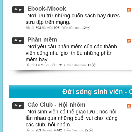
Ebook-Mbook
Nơi lưu trữ những cuốn sách hay được
sưu tập trên mạng.
Đề tài:
503
Bài viết:
996
Diễn đàn con:
12
Phần mềm
Nơi yêu cầu phần mềm của các thành
viên cũng như giới thiệu những phần
mềm hay.
Đề tài:
1.671
Bài viết:
3.310
Diễn đàn con:
11
Đời sống sinh viên - Gi
Các Club - Hội nhóm
Nơi sinh viên có thể giao lưu , học hỏi
lẫn nhau qua những buổi vui chơi cùng
các club, hội nhóm.
Đề tài:
783
Bài viết:
4.442
Diễn đàn con:
22