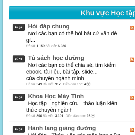
Khu vực Học tậ
Hỏi đáp chung
Nơi các bạn có thể hỏi bất cứ vấn đề
gì...
Đề tài:
1.150
Bài viết:
6.286
Tủ sách học đường
Nơi các bạn có thể chia sẻ, tìm kiếm
ebook, tài liệu, bài tập, slide...
của chuyên ngành mình
Đề tài:
349
Bài viết:
912
Diễn đàn con:
4
Khoa Học Máy Tính
Học tập - nghiên cứu - thảo luận kiến
thức chuyên ngành
Đề tài:
896
Bài viết:
3.191
Diễn đàn con:
16
Hành lang giảng đường