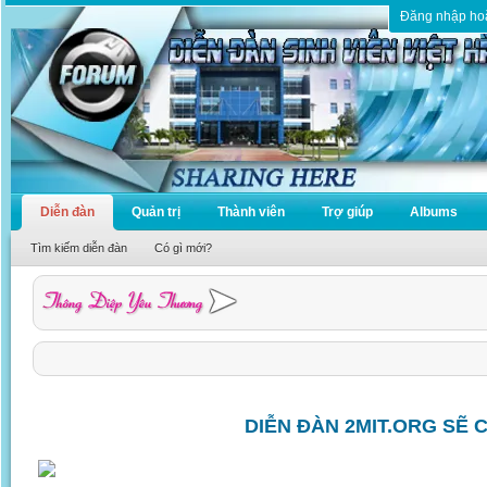
Đăng nhập ho
Diễn đàn
Quản trị
Thành viên
Trợ giúp
Albums
Tìm kiếm diễn đàn
Có gì mới?
DIỄN ĐÀN 2MIT.ORG SẼ