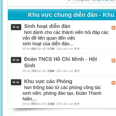
Khu vực chung diễn đàn - Khu
Sinh hoạt diễn đàn
Nơi dành cho các thành viên hỏi đáp các
vấn đề liên quan đến việc
sinh hoạt của diễn đàn...
Đề tài:
610
Bài viết:
5.740
Diễn đàn con:
3
Đoàn TNCS Hồ Chí Minh - Hội
Sinh
Đề tài:
713
Bài viết:
3.994
Diễn đàn con:
3
Khu vực các Phòng
Nơi thông báo từ các phòng công tác
sinh viên, phòng đào tạo, Đoàn Thanh
Niên,...
Đề tài:
872
Bài viết:
3.354
Diễn đàn con:
4