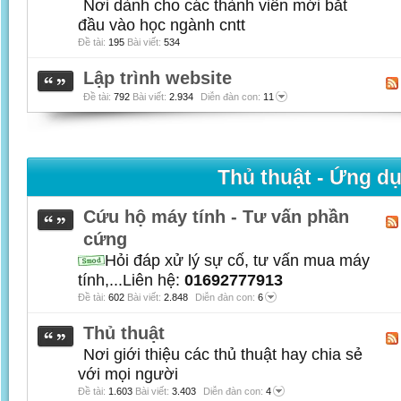
Nơi dành cho các thành viên mới bắt
đầu vào học ngành cntt
Đề tài:
195
Bài viết:
534
Lập trình website
Đề tài:
792
Bài viết:
2.934
Diễn đàn con:
11
Thủ thuật - Ứng d
Cứu hộ máy tính - Tư vấn phần
cứng
Hỏi đáp xử lý sự cố, tư vấn mua máy
tính,...Liên hệ:
01692777913
Đề tài:
602
Bài viết:
2.848
Diễn đàn con:
6
Thủ thuật
Nơi giới thiệu các thủ thuật hay chia sẻ
với mọi người
Đề tài:
1.603
Bài viết:
3.403
Diễn đàn con:
4