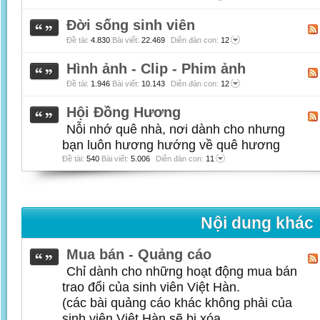
Đời sống sinh viên
Đề tài:
4.830
Bài viết:
22.469
Diễn đàn con:
12
Hình ảnh - Clip - Phim ảnh
Đề tài:
1.946
Bài viết:
10.143
Diễn đàn con:
12
Hội Đồng Hương
Nỗi nhớ quê nhà, nơi dành cho nhưng
bạn luôn hương hướng về quê hương
Đề tài:
540
Bài viết:
5.006
Diễn đàn con:
11
Nội dung khác
Mua bán - Quảng cáo
Chỉ dành cho những hoạt động mua bán
trao đổi của sinh viên Việt Hàn.
(các bài quảng cáo khác không phải của
sinh viên Việt Hàn sẽ bị xóa