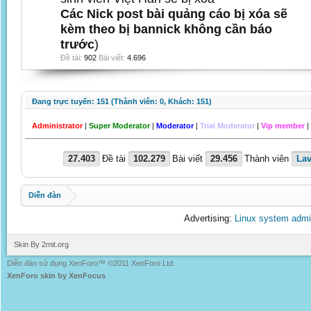
Các Nick post bài quảng cáo bị xóa sẽ
kèm theo bị bannick không cần báo
trước
)
Đề tài:
902
Bài viết:
4.696
Đang trực tuyến: 151 (Thành viên: 0, Khách: 151)
Administrator
|
Super Moderator
|
Moderator
|
Trial Moderator
|
Vip member
|
27.403
Đề tài
102.279
Bài viết
29.456
Thành viên
Lav
Diễn đàn
Advertising:
Linux system admi
Skin By 2mit.org
Diễn đàn sử dụng XenForo™ ©2011 XenForo Ltd.
XenForo skin by XenFocus