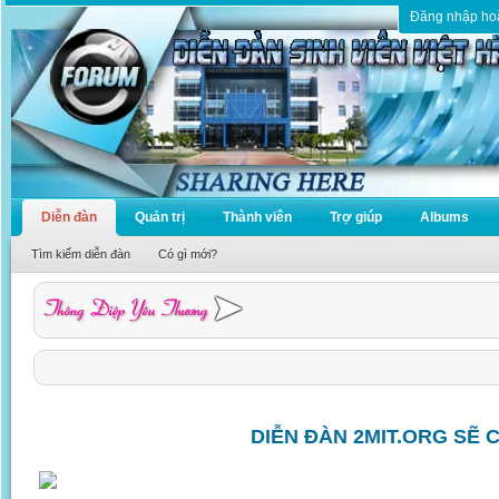
Đăng nhập ho
Diễn đàn
Quản trị
Thành viên
Trợ giúp
Albums
Tìm kiếm diễn đàn
Có gì mới?
DIỄN ĐÀN 2MIT.ORG SẼ