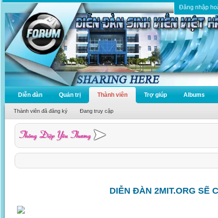
Đăng nhập ho
Diễn đàn
Quản trị
Thành viên
Trợ giúp
Albums
Thành viên đã đăng ký
Đang truy cập
DIỄN ĐÀN 2MIT.ORG SẼ