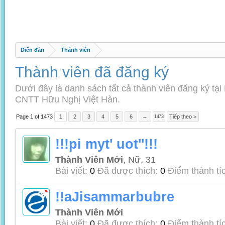
Diễn đàn
Thành viên
Thành viên đã đăng ký
Dưới đây là danh sách tất cả thành viên đăng ký tại
CNTT Hữu Nghị Việt Hàn.
Page 1 of 1473
1
2
3
4
5
6
→
Tiếp theo >
1473
!!!pi myt' uot''!!!
Thành Viên Mới
, Nữ, 31
Bài viết:
0
Đã được thích:
0
Điểm thành tí
!!aJisammarbubre
Thành Viên Mới
Bài viết:
0
Đã được thích:
0
Điểm thành tí