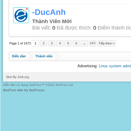
-DucAnh
Thành Viên Mới
Bài viết:
0
Đã được thích:
0
Điểm thành tí
Page 1 of 1473
1
2
3
4
5
6
→
Tiếp theo >
1473
Diễn đàn
Thành viên
Advertising:
Linux system admi
Skin By 2mit.org
Diễn đàn sử dụng XenForo™ ©2011 XenForo Ltd.
XenForo skin by XenFocus