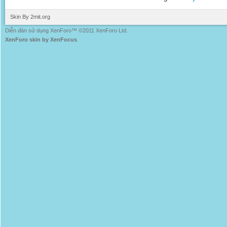
Skin By 2mit.org
Diễn đàn sử dụng XenForo™ ©2011 XenForo Ltd.
XenForo skin by XenFocus