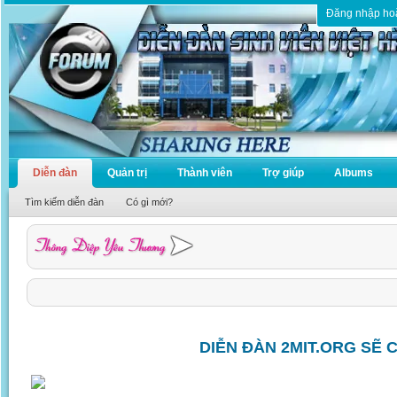
Đăng nhập ho
Diễn đàn
Quản trị
Thành viên
Trợ giúp
Albums
Tìm kiếm diễn đàn
Có gì mới?
DIỄN ĐÀN 2MIT.ORG SẼ