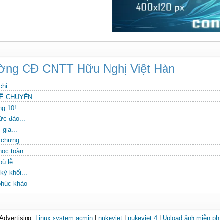
rường CĐ CNTT Hữu Nghị Việt Hàn
hỉ...
Ẽ CHUYỂN...
ng 10!
ức đào...
gia...
 chứng...
ọc toàn...
ù lễ...
ký khối...
phúc khảo
Advertising:
Linux system admin
|
nukeviet
|
nukeviet 4
|
Upload ảnh miễn ph