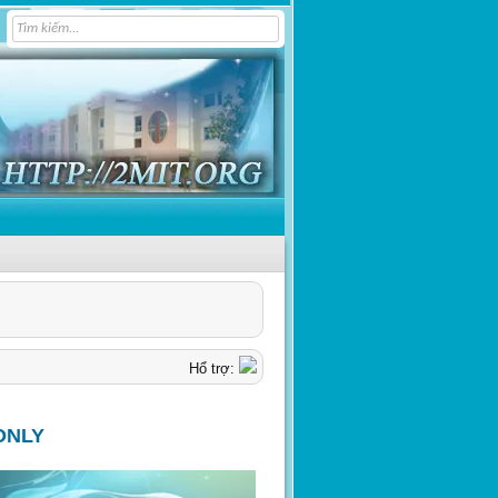
Hổ trợ:
ONLY