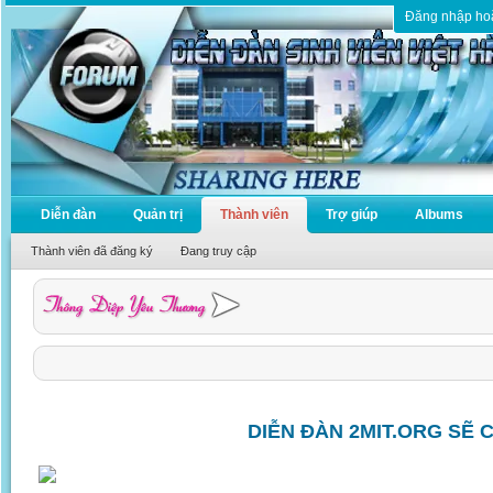
Đăng nhập ho
Diễn đàn
Quản trị
Thành viên
Trợ giúp
Albums
Thành viên đã đăng ký
Đang truy cập
DIỄN ĐÀN 2MIT.ORG SẼ