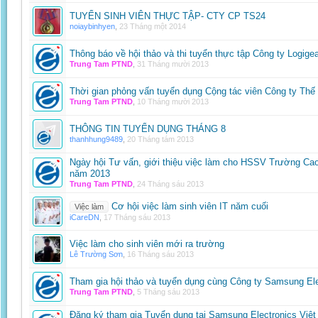
TUYỂN SINH VIÊN THỰC TẬP- CTY CP TS24
noiaybinhyen
,
23 Tháng một 2014
Thông báo về hội thảo và thi tuyển thực tập Công ty Logige
Trung Tam PTND
,
31 Tháng mười 2013
Thời gian phỏng vấn tuyển dụng Cộng tác viên Công ty Thế 
Trung Tam PTND
,
10 Tháng mười 2013
THÔNG TIN TUYỂN DỤNG THÁNG 8
thanhhung9489
,
20 Tháng tám 2013
Ngày hội Tư vấn, giới thiệu việc làm cho HSSV Trường Cao
năm 2013
Trung Tam PTND
,
24 Tháng sáu 2013
Cơ hội việc làm sinh viên IT năm cuối
Việc làm
iCareDN
,
17 Tháng sáu 2013
Việc làm cho sinh viên mới ra trường
Lê Trường Sơn
,
16 Tháng sáu 2013
Tham gia hội thảo và tuyển dụng cùng Công ty Samsung El
Trung Tam PTND
,
5 Tháng sáu 2013
Đăng ký tham gia Tuyển dụng tại Samsung Electronics Việt