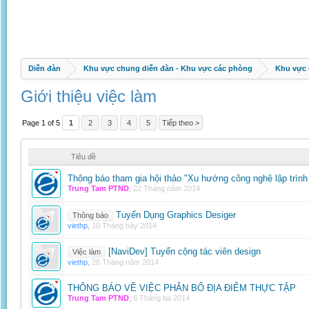
Diễn đàn
Khu vực chung diễn đàn - Khu vực các phòng
Khu vực 
Giới thiệu việc làm
Page 1 of 5
1
2
3
4
5
Tiếp theo >
Tiêu đề
Thông báo tham gia hội thảo "Xu hướng công nghệ lập trìn
Trung Tam PTND
,
22 Tháng năm 2014
Tuyển Dụng Graphics Desiger
Thông báo
viethp
,
10 Tháng bảy 2014
[NaviDev] Tuyển cộng tác viên design
Việc làm
viethp
,
28 Tháng năm 2014
THÔNG BÁO VỀ VIỆC PHÂN BỔ ĐỊA ĐIỂM THỰC TẬP
Trung Tam PTND
,
6 Tháng ba 2014