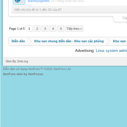
thanhhung9489
,
13 Tháng mười hai 2012
Hiển thị chủ đề từ 1 đến 20 của 87
Tùy
Page 1 of 5
1
2
3
4
5
Tiếp theo >
Diễn đàn
Khu vực chung diễn đàn - Khu vực các phòng
Khu vực 
Advertising:
Linux system admi
Skin By 2mit.org
Diễn đàn sử dụng XenForo™ ©2011 XenForo Ltd.
XenForo skin by XenFocus