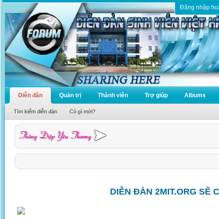
Đăng nhập ho
Diễn đàn
Quản trị
Thành viên
Trợ giúp
Albums
Tìm kiếm diễn đàn
Có gì mới?
DIỄN ĐÀN 2MIT.ORG SẼ