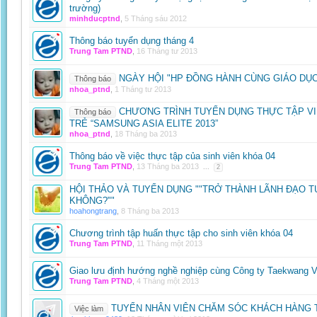
trường)
minhducptnd
,
5 Tháng sáu 2012
Thông báo tuyển dụng tháng 4
Trung Tam PTND
,
16 Tháng tư 2013
NGÀY HỘI "HP ĐỒNG HÀNH CÙNG GIÁO DỤC 
Thông báo
nhoa_ptnd
,
1 Tháng tư 2013
CHƯƠNG TRÌNH TUYỂN DỤNG THỰC TẬP VI
Thông báo
TRẺ “SAMSUNG ASIA ELITE 2013”
nhoa_ptnd
,
18 Tháng ba 2013
Thông báo về việc thực tập của sinh viên khóa 04
Trung Tam PTND
,
13 Tháng ba 2013
...
2
HỘI THẢO VÀ TUYỂN DỤNG ""TRỞ THÀNH LÃNH ĐẠO T
KHÔNG?""
hoahongtrang
,
8 Tháng ba 2013
Chương trình tập huấn thực tập cho sinh viên khóa 04
Trung Tam PTND
,
11 Tháng một 2013
Giao lưu định hướng nghề nghiệp cùng Công ty Taekwang V
Trung Tam PTND
,
4 Tháng một 2013
TUYỂN NHÂN VIÊN CHĂM SÓC KHÁCH HÀNG 
Việc làm