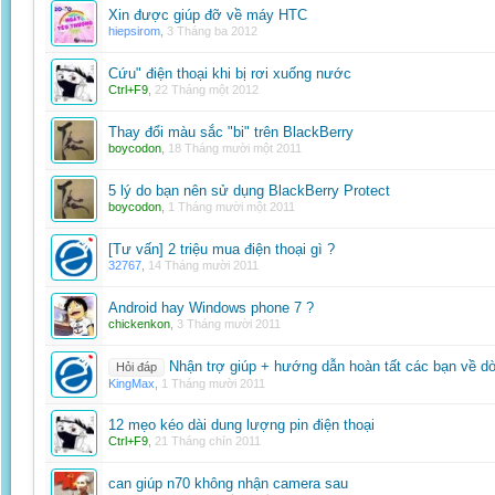
Xin được giúp đỡ về máy HTC
hiepsirom
,
3 Tháng ba 2012
Cứu" điện thoại khi bị rơi xuống nước
Ctrl+F9
,
22 Tháng một 2012
Thay đổi màu sắc "bi" trên BlackBerry
boycodon
,
18 Tháng mười một 2011
5 lý do bạn nên sử dụng BlackBerry Protect
boycodon
,
1 Tháng mười một 2011
[Tư vấn] 2 triệu mua điện thoại gì ?
32767
,
14 Tháng mười 2011
Android hay Windows phone 7 ?
chickenkon
,
3 Tháng mười 2011
Nhận trợ giúp + hướng dẫn hoàn tất các bạn về d
Hỏi đáp
KingMax
,
1 Tháng mười 2011
12 mẹo kéo dài dung lượng pin điện thoại
Ctrl+F9
,
21 Tháng chín 2011
can giúp n70 không nhận camera sau