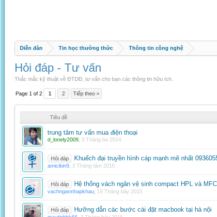
Diễn đàn
Tin học thường thức
Thông tin công nghệ
Hỏi đáp - Tư vấn
Thắc mắc kỹ thuật về ĐTDĐ, tư vấn cho bạn các thông tin hữu ích.
Page 1 of 2
1
2
Tiếp theo >
Tiêu đề
trung tâm tư vấn mua điện thoại
d_lonely2009
,
3 Tháng ba 2014
Khuếch đại truyền hình cáp mạnh mẽ nhất 093605
Hỏi đáp
amicibin9
,
3 Tháng tám 2015
Hệ thống vách ngăn vệ sinh compact HPL và MFC 
Hỏi đáp
vachngannhapkhau
,
19 Tháng bảy 2015
Hưỡng dẫn các bước cài đặt macbook tại hà nội
Hỏi đáp