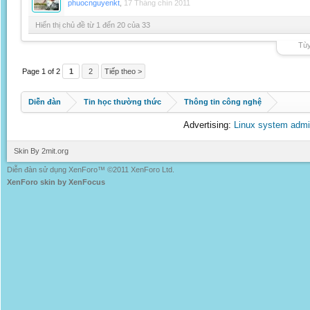
phuocnguyenkt
,
17 Tháng chín 2011
Hiển thị chủ đề từ 1 đến 20 của 33
Tùy
Page 1 of 2
1
2
Tiếp theo >
Diễn đàn
Tin học thường thức
Thông tin công nghệ
Advertising:
Linux system admi
Skin By 2mit.org
Diễn đàn sử dụng XenForo™ ©2011 XenForo Ltd.
XenForo skin by XenFocus