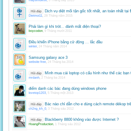
maytinhbk66
,
3 Tháng bảy 2015
Dịch vụ diệt mối tận gốc tốt nhất, an toàn nhất tại
Hỏi đáp
Dietmoi11
,
28 Tháng năm 2015
Phải làm gì khi trót... đánh mất điện thoại?
boycodon
,
9 Tháng mười 2011
Điều khiển iPhone bằng cử động … lắc đầu
winter
,
24 Tháng năm 2014
Samsung galaxy ace 3
website free
,
24 Tháng ba 2014
Mình mua cái loptop có cấu hình như thế các bạn t
Hỏi đáp
mrdanh
,
2 Tháng ba 2014
điểm danh các bác đang dùng windows phone
lovetop1203
,
5 Tháng một 2013
Bác nào chỉ dẫn cho e dùng cách remote dékop trê
Hỏi đáp
ch2ng_kh_0
,
3 Tháng sáu 2012
Blackberry 8800 không vào được Internet ?
Hỏi đáp
HoangProduction
,
1 Tháng sáu 2012