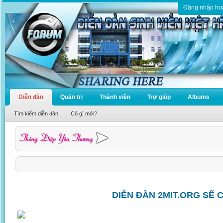
Đăng nhập ho
Diễn đàn
Quản trị
Thành viên
Trợ giúp
Albums
Tìm kiếm diễn đàn
Có gì mới?
DIỄN ĐÀN 2MIT.ORG SẼ