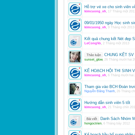
Hỗ trợ vé xe cho sinh viên v
kimcuong_vh
,
17 Tháng một 201
09/01/1950 ngày Học sinh si
kimcuong_vh
,
9 Tháng một 2013
Kết quả chung kết Nét đẹp S
LeCongVo
,
2 Tháng một 2013
CHUNG KẾT SV 
Thảo luận
sunset_glow
,
26 Tháng mười hai 2
KẾ HOẠCH HỘI THI SINH 
kimcuong_vh
,
6 Tháng mười hai
Tham gia vào BCH Đoàn trư
Nguyễn Đăng Thanh
,
26 Tháng ch
Hướng dẫn sinh viên 5 tốt
kimcuong_vh
,
21 Tháng chín 20
Danh Sách Nhóm Má
Bài viết
hongoctrien
,
6 Tháng bảy 2012
Kế hoạch bầu bổ sung nhân s