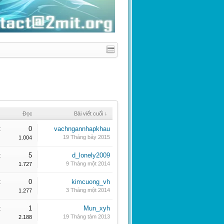
Đọc
Bài viết cuối ↓
:
0
vachngannhapkhau
19 Tháng bảy 2015
1.004
:
5
d_lonely2009
9 Tháng một 2014
1.727
:
0
kimcuong_vh
3 Tháng một 2014
1.277
:
1
Mun_xyh
19 Tháng tám 2013
2.188