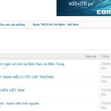
 Khu vực các phòng
Đoàn TNCS Hồ Chí Minh - Hội Sinh
Ngày gửi
Trả lời
Trả lời
ch ngăn vệ sinh tại Miền Nam và Miền Trung
y 2015
Đọc:
Trả lời
ẠT DANH HIỆU 5 TỐT CẤP TRƯỜNG
Đọc:
Trả lời
VIÊN VIỆT NAM
Đọc:
Trả lời
h - thanh niên tình nguyện
3
Đọc: