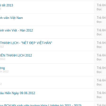
Trả lời
ề tết 2013
3
Đọc:
Trả lời
nh viên Việt Nam
Đọc:
Trả lời
inh viên Việt - Hàn 2012
Đọc:
Trả lời
THANH LỊCH - "NÉT ĐẸP VIỆT-HÀN"
012
Đọc:
Trả lời
VIÊN THANH LỊCH 2012
 2012
Đọc:
Trả lời
ờng
ín 2012
Đọc:
Trả lời
12
Đọc:
Trả lời
u Hiến Ngày 09.06.2012
Đọc:
Trả lời
ự BCH Hội sinh viên trường khóa I (nhiệm kỳ 2011 - 2013)