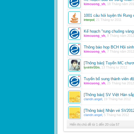
kimcuong_vh
,
18 Tháng năm 20
1001 câu hỏi luyện thi Run
interpol
,
21 Tháng tư 2011
Kế hoạch "rung chuông vàng 
kimcuong_vh
,
8 Tháng năm 201
Thông báo họp BCH Hội sinh
kimcuong_vh
,
7 Tháng năm 201
[Thông báo] Tuyển MC chươn
lyvinhr00m
,
13 Tháng tư 2012
Tuyển bổ sung thành viên độ
kimcuong_vh
,
25 Tháng hai 2012
[Thông báo] SV Việt Hàn sắ
clandn.angel
,
19 Tháng hai 2012
[Thông báo] Nhận vé SV201
clandn.angel
,
5 Tháng hai 2012
Hiển thị chủ đề từ 1 đến 20 của 57