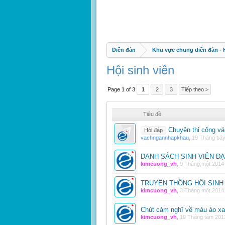
Diễn đàn
Khu vực chung diễn đàn -
Hội sinh viên
Page 1 of 3
1
2
3
Tiếp theo >
Tiêu đề
Chuyên thi công vá
Hỏi đáp
vachngannhapkhau
,
19 Tháng bả
DANH SÁCH SINH VIÊN Đ
kimcuong_vh
,
9 Tháng một 2014
TRUYỀN THỐNG HỘI SINH 
kimcuong_vh
,
3 Tháng một 2014
Chút cảm nghĩ về màu áo xan
kimcuong_vh
,
19 Tháng tám 201