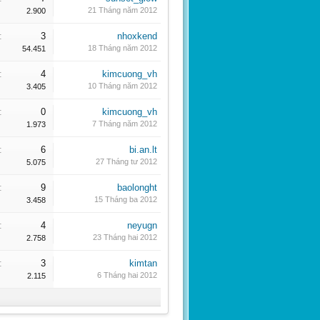
21 Tháng năm 2012
2.900
:
3
nhoxkend
18 Tháng năm 2012
54.451
:
4
kimcuong_vh
10 Tháng năm 2012
3.405
:
0
kimcuong_vh
7 Tháng năm 2012
1.973
:
6
bi.an.lt
27 Tháng tư 2012
5.075
:
9
baolonght
15 Tháng ba 2012
3.458
:
4
neyugn
23 Tháng hai 2012
2.758
:
3
kimtan
6 Tháng hai 2012
2.115