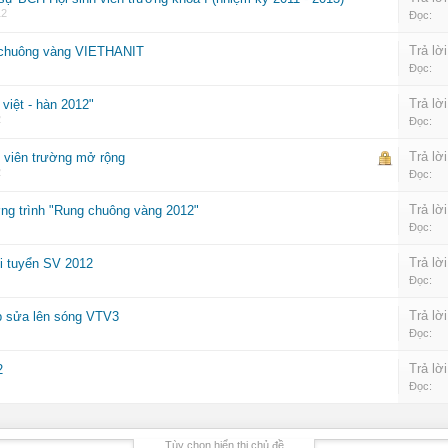
12
Đọc:
Trả lời
g chuông vàng VIETHANIT
Đọc:
Trả lời
việt - hàn 2012"
2
Đọc:
Trả lời
 viên trường mở rộng
2
Đọc:
Trả lời
g trình "Rung chuông vàng 2012"
Đọc:
Trả lời
i tuyển SV 2012
Đọc:
Trả lời
p sửa lên sóng VTV3
Đọc:
Trả lời
2
Đọc:
Tùy chọn hiển thị chủ đề