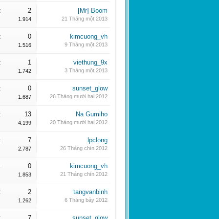
:
2
[Mr]-Boom
21 Tháng một 2013
1.914
:
0
kimcuong_vh
9 Tháng một 2013
1.516
:
1
viethung_9x
3 Tháng một 2013
1.742
:
0
sunset_glow
26 Tháng mười hai 2012
1.687
:
13
Na Gumiho
20 Tháng mười hai 2012
4.199
:
7
lpclong
26 Tháng chín 2012
2.787
:
0
kimcuong_vh
21 Tháng chín 2012
1.853
:
2
tangvanbinh
6 Tháng bảy 2012
1.262
:
7
sunset_glow