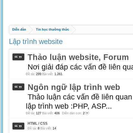
Diễn đàn
Tin học thường thức
Lập trình website
Thảo luận website, Forum
Nơi giải đáp các vấn đề liên qu
Đề tài:
299
Bài viết:
1.261
Ngôn ngữ lập trình web
Thảo luận các vấn đề liên qua
lập trình web :PHP, ASP...
Đề tài:
127
Bài viết:
406
Diễn đàn con:
2
HTML / CSS
Đề tài:
8
Bài viết:
14