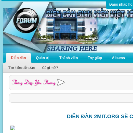
Đăng nhập ho
Diễn đàn
Quản trị
Thành viên
Trợ giúp
Albums
Tìm kiếm diễn đàn
Có gì mới?
DIỄN ĐÀN 2MIT.ORG SẼ