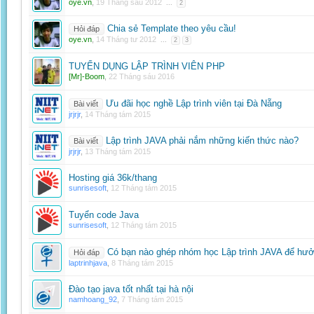
oye.vn
,
19 Tháng sáu 2012
...
2
Chia sẻ Template theo yêu cầu!
Hỏi đáp
oye.vn
,
14 Tháng tư 2012
...
2
3
TUYỂN DỤNG LẬP TRÌNH VIÊN PHP
[Mr]-Boom
,
22 Tháng sáu 2016
Ưu đãi học nghề Lập trình viên tại Đà Nẵng
Bài viết
jrjrjr
,
14 Tháng tám 2015
Lập trình JAVA phải nắm những kiến thức nào?
Bài viết
jrjrjr
,
13 Tháng tám 2015
Hosting giá 36k/thang
sunrisesoft
,
12 Tháng tám 2015
Tuyển code Java
sunrisesoft
,
12 Tháng tám 2015
Có bạn nào ghép nhóm học Lập trình JAVA để hưở
Hỏi đáp
laptrinhjava
,
8 Tháng tám 2015
Đào tạo java tốt nhất tại hà nội
namhoang_92
,
7 Tháng tám 2015