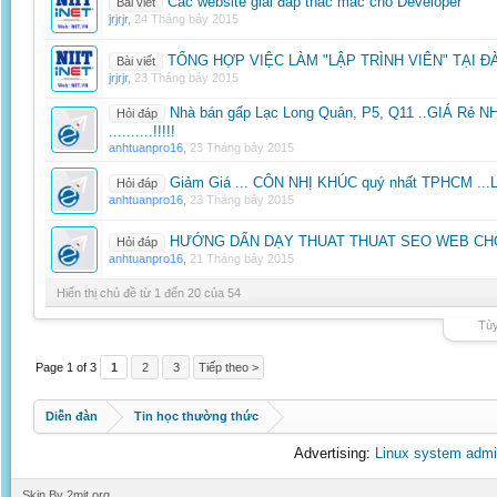
Các website giải đáp thắc mắc cho Developer
Bài viết
jrjrjr
,
24 Tháng bảy 2015
TỔNG HỢP VIỆC LÀM "LẬP TRÌNH VIÊN" TẠI Đ
Bài viết
jrjrjr
,
23 Tháng bảy 2015
Nhà bán gấp Lạc Long Quân, P5, Q11 ..GIÁ Rẻ N
Hỏi đáp
..........!!!!!
anhtuanpro16
,
23 Tháng bảy 2015
Giảm Giá ... CÔN NHỊ KHÚC quý nhất TPHCM ..
Hỏi đáp
anhtuanpro16
,
23 Tháng bảy 2015
HƯỚNG DẨN DẠY THUAT THUAT SEO WEB CHO 
Hỏi đáp
anhtuanpro16
,
21 Tháng bảy 2015
Hiển thị chủ đề từ 1 đến 20 của 54
Tùy
Page 1 of 3
1
2
3
Tiếp theo >
Diễn đàn
Tin học thường thức
Advertising:
Linux system admi
Skin By 2mit.org