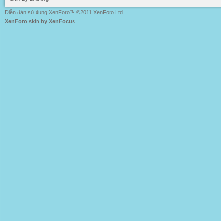
Diễn đàn sử dụng XenForo™ ©2011 XenForo Ltd.
XenForo skin by XenFocus