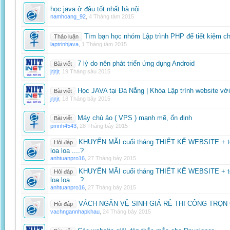
học java ở đâu tốt nhất hà nội
namhoang_92
,
4 Tháng tám 2015
Tìm bạn học nhóm Lập trình PHP để tiết kiệm ch
Thảo luận
laptrinhjava
,
1 Tháng tám 2015
7 lý do nên phát triển ứng dụng Android
Bài viết
jrjrjr
,
19 Tháng sáu 2015
Học JAVA tại Đà Nẵng | Khóa Lập trình website vơ
Bài viết
jrjrjr
,
18 Tháng bảy 2015
Máy chủ ảo ( VPS ) mạnh mẽ, ổn định
Bài viết
pmnh4543
,
28 Tháng bảy 2015
KHUYẾN MÃI cuối tháng THIẾT KẾ WEBSITE + tên m
Hỏi đáp
loa loa ....?
anhtuanpro16
,
27 Tháng bảy 2015
KHUYẾN MÃI cuối tháng THIẾT KẾ WEBSITE + tên m
Hỏi đáp
loa loa ....?
anhtuanpro16
,
27 Tháng bảy 2015
VÁCH NGĂN VỆ SINH GIÁ RẺ THI CÔNG TRỌN
Hỏi đáp
vachngannhapkhau
,
24 Tháng bảy 2015