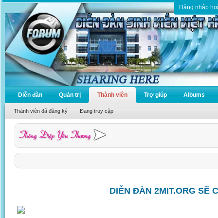
Đăng nhập ho
Diễn đàn
Quản trị
Thành viên
Trợ giúp
Albums
Thành viên đã đăng ký
Đang truy cập
DIỄN ĐÀN 2MIT.ORG SẼ