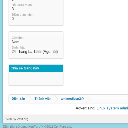
Đã được thích:
3
Điểm thành tích:
0
Giới tính:
Nam
Sinh nhật:
24 Tháng ba 1988
(Age: 38)
Chia sẻ trang này
Diễn đàn
Thành viên
amimediavn2@
Advertising:
Linux system admi
Skin By 2mit.org
Diễn đàn sử dụng XenForo™ ©2011 XenForo Ltd.