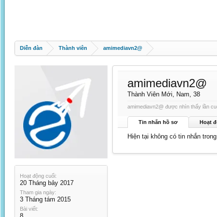
Diễn đàn
Thành viên
amimediavn2@
amimediavn2@
Thành Viên Mới
, Nam, 38
amimediavn2@ được nhìn thấy lần cuố
Tin nhắn hồ sơ
Hoạt đ
Hiện tại không có tin nhắn tro
Hoạt động cuối:
20 Tháng bảy 2017
Tham gia ngày:
3 Tháng tám 2015
Bài viết:
8