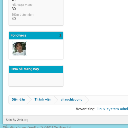
Đã được thích:
39
Điểm thành tích:
40
Followers
1
Chia sẻ trang này
Diễn đàn
Thành viên
chauchicuong
Advertising:
Linux system admi
Skin By 2mit.org
Diễn đàn sử dụng XenForo™ ©2011 XenForo Ltd.