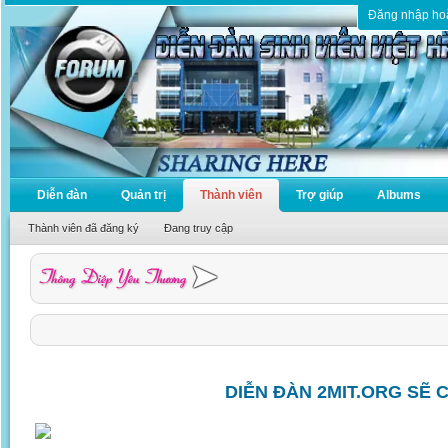
Đăng nhập ho
Diễn đàn
Quản trị
Thành viên
Trợ giúp
Albums
Thành viên đã đăng ký
Đang truy cập
DIỄN ĐÀN 2MIT.ORG SẼ