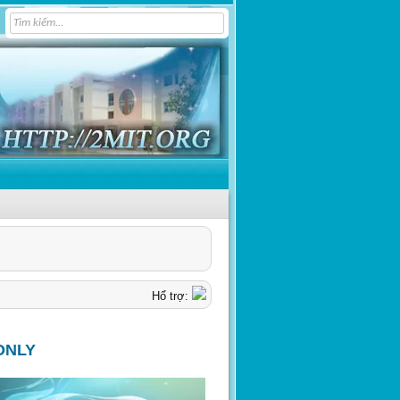
Hổ trợ:
ONLY