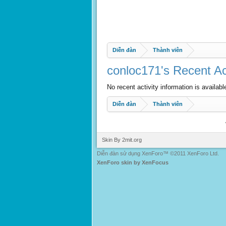
Diễn đàn
Thành viên
conloc171's Recent Act
No recent activity information is availabl
Diễn đàn
Thành viên
Skin By 2mit.org
Diễn đàn sử dụng XenForo™ ©2011 XenForo Ltd.
XenForo skin by XenFocus