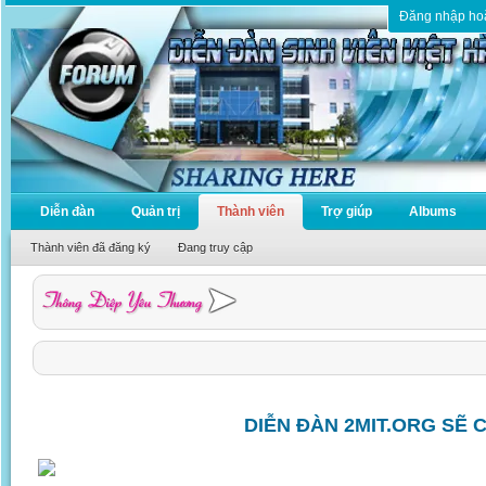
Đăng nhập ho
Diễn đàn
Quản trị
Thành viên
Trợ giúp
Albums
Thành viên đã đăng ký
Đang truy cập
DIỄN ĐÀN 2MIT.ORG SẼ