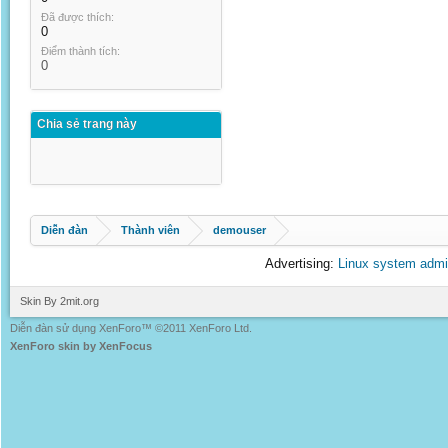
Đã được thích:
0
Điểm thành tích:
0
Chia sẻ trang này
Diễn đàn
Thành viên
demouser
Advertising:
Linux system admi
Skin By 2mit.org
Diễn đàn sử dụng XenForo™ ©2011 XenForo Ltd.
XenForo skin by XenFocus