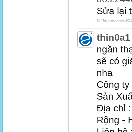
Sửa lại 
18 Tháng mười một 201
thin0a1
ngăn thạ
sẽ có gi
nha
Công ty
Sản Xuấ
Địa chỉ
Rộng - H
Liên hệ 