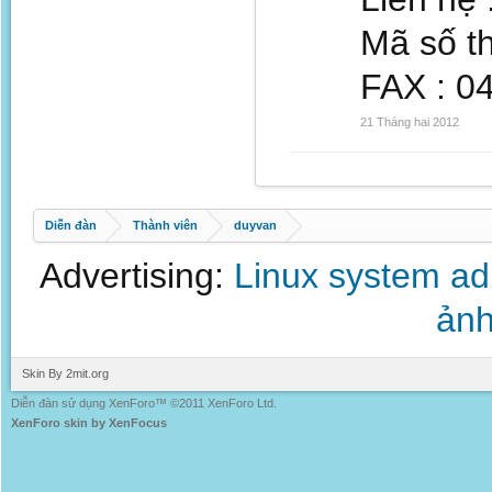
Mã số t
FAX : 0
21 Tháng hai 2012
Diễn đàn
Thành viên
duyvan
Advertising:
Linux system a
ảnh
Skin By 2mit.org
Diễn đàn sử dụng XenForo™ ©2011 XenForo Ltd.
XenForo skin by XenFocus