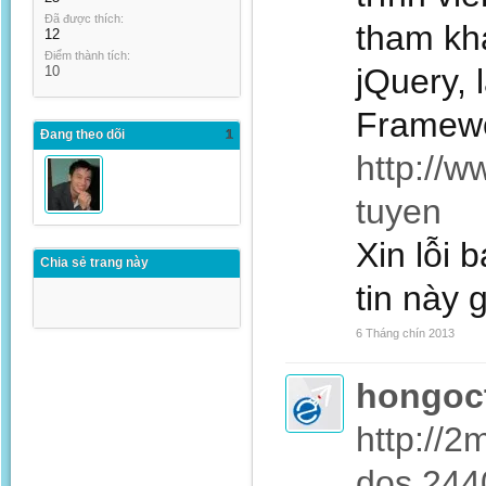
Đã được thích:
tham khả
12
Điểm thành tích:
jQuery, 
10
Framewor
Đang theo dõi
1
http://w
tuyen
Xin lỗi 
Chia sẻ trang này
tin này 
6 Tháng chín 2013
hongoct
http://2
dos.244