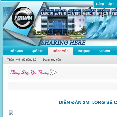
Đăng nhập ho
Diễn đàn
Quản trị
Thành viên
Trợ giúp
Albums
Thành viên đã đăng ký
Đang truy cập
DIỄN ĐÀN 2MIT.ORG SẼ