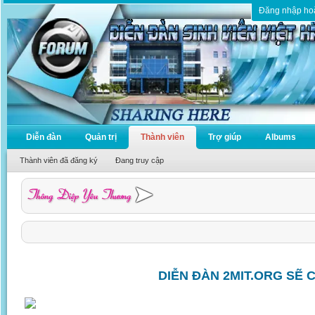
Đăng nhập ho
Diễn đàn
Quản trị
Thành viên
Trợ giúp
Albums
Thành viên đã đăng ký
Đang truy cập
DIỄN ĐÀN 2MIT.ORG SẼ