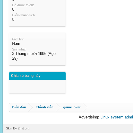
Đã được thích:
0
Điểm thành tích:
0
Giới tính:
Nam
Sinh nhật:
3 Tháng mười 1996
(Age:
29)
Chia sẻ trang này
Diễn đàn
Thành viên
game_over
Advertising:
Linux system admi
Skin By 2mit.org