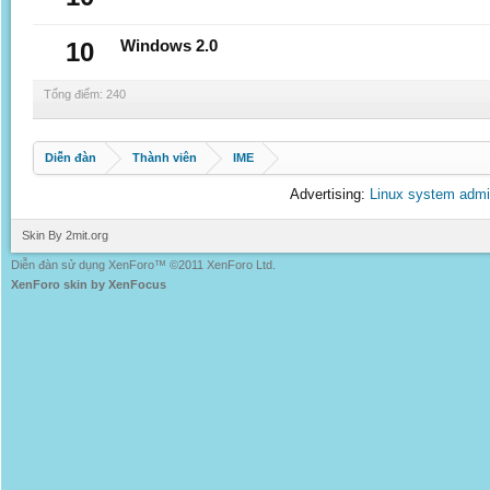
10
Windows 2.0
Tổng điểm: 240
Diễn đàn
Thành viên
IME
Advertising:
Linux system admi
Skin By 2mit.org
Diễn đàn sử dụng XenForo™ ©2011 XenForo Ltd.
XenForo skin by XenFocus