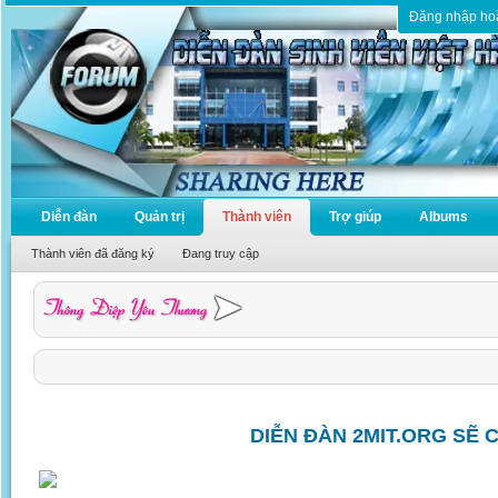
Đăng nhập ho
Diễn đàn
Quản trị
Thành viên
Trợ giúp
Albums
Thành viên đã đăng ký
Đang truy cập
DIỄN ĐÀN 2MIT.ORG SẼ